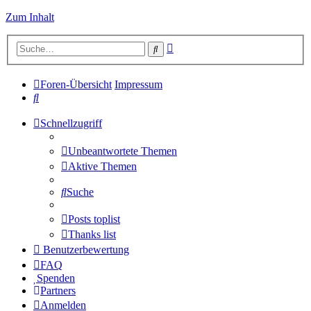
Zum Inhalt
Erweiterte
Suche
Suche
Foren-Übersicht
Impressum
Suche
Schnellzugriff
Unbeantwortete Themen
Aktive Themen
Suche
Posts toplist
Thanks list
Benutzerbewertung
FAQ
Spenden
Partners
Anmelden