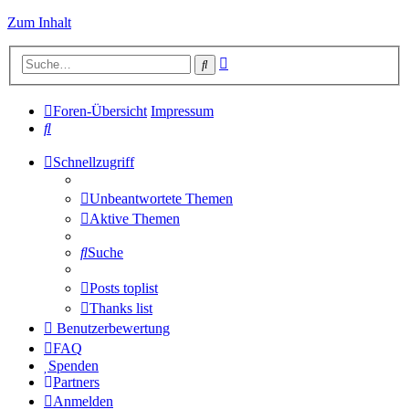
Zum Inhalt
Erweiterte
Suche
Suche
Foren-Übersicht
Impressum
Suche
Schnellzugriff
Unbeantwortete Themen
Aktive Themen
Suche
Posts toplist
Thanks list
Benutzerbewertung
FAQ
Spenden
Partners
Anmelden