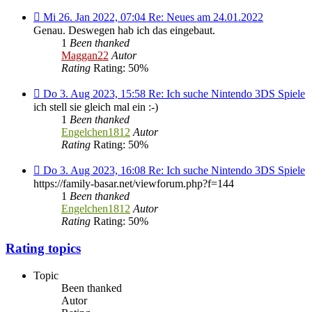
13.01.2022
-
Mi
Mi 26. Jan 2022, 07:04 Re: Neues am 24.01.2022
Neue
26.
Genau. Deswegen hab ich das eingebaut.
Funktionen
Jan
1
Been thanked
eingebaut
2022,
Maggan22
Autor
07:04 Re:
Rating
Rating: 50%
Neues
am
Do
Do 3. Aug 2023, 15:58 Re: Ich suche Nintendo 3DS Spiele
24.01.2022
3.
ich stell sie gleich mal ein :-)
Aug
1
Been thanked
2023,
Engelchen1812
Autor
15:58 Re:
Rating
Rating: 50%
Ich
suche
Do
Do 3. Aug 2023, 16:08 Re: Ich suche Nintendo 3DS Spiele
Nintendo
3.
https://family-basar.net/viewforum.php?f=144
3DS
Aug
1
Been thanked
Spiele
2023,
Engelchen1812
Autor
16:08 Re:
Rating
Rating: 50%
Ich
suche
Rating topics
Nintendo
3DS
Topic
Spiele
Been thanked
Autor