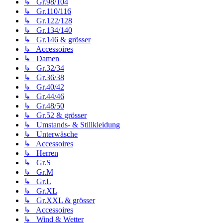
↳ Gr.98/104
↳ Gr.110/116
↳ Gr.122/128
↳ Gr.134/140
↳ Gr.146 & grösser
↳ Accessoires
↳ Damen
↳ Gr.32/34
↳ Gr.36/38
↳ Gr.40/42
↳ Gr.44/46
↳ Gr.48/50
↳ Gr.52 & grösser
↳ Umstands- & Stillkleidung
↳ Unterwäsche
↳ Accessoires
↳ Herren
↳ Gr.S
↳ Gr.M
↳ Gr.L
↳ Gr.XL
↳ Gr.XXL & grösser
↳ Accessoires
↳ Wind & Wetter