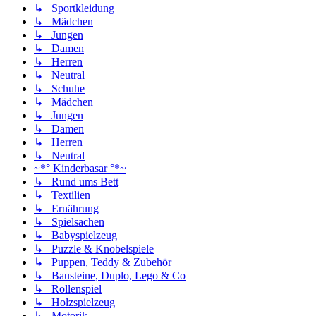
↳ Sportkleidung
↳ Mädchen
↳ Jungen
↳ Damen
↳ Herren
↳ Neutral
↳ Schuhe
↳ Mädchen
↳ Jungen
↳ Damen
↳ Herren
↳ Neutral
~*° Kinderbasar °*~
↳ Rund ums Bett
↳ Textilien
↳ Ernährung
↳ Spielsachen
↳ Babyspielzeug
↳ Puzzle & Knobelspiele
↳ Puppen, Teddy & Zubehör
↳ Bausteine, Duplo, Lego & Co
↳ Rollenspiel
↳ Holzspielzeug
↳ Motorik