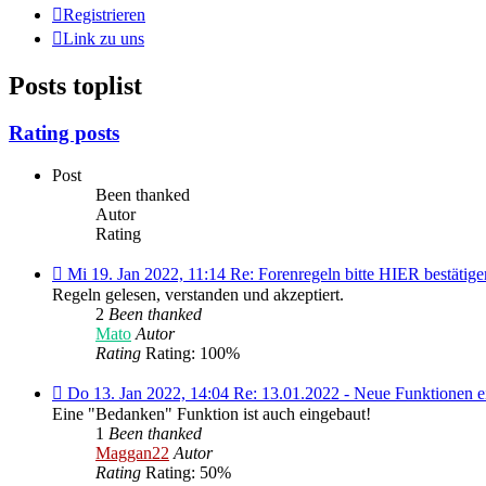
Registrieren
Link zu uns
Posts toplist
Rating posts
Post
Been thanked
Autor
Rating
Mi
Mi 19. Jan 2022, 11:14 Re: Forenregeln bitte HIER bestätige
19.
Regeln gelesen, verstanden und akzeptiert.
Jan
2
Been thanked
2022,
Mato
Autor
11:14 Re:
Rating
Rating: 100%
Forenregeln
bitte
Do
Do 13. Jan 2022, 14:04 Re: 13.01.2022 - Neue Funktionen e
HIER
13.
Eine "Bedanken" Funktion ist auch eingebaut!
bestätigen!
Jan
1
Been thanked
2022,
Maggan22
Autor
14:04 Re:
Rating
Rating: 50%