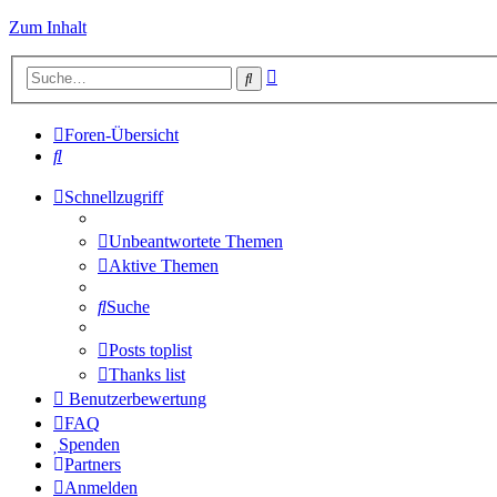
Zum Inhalt
Erweiterte
Suche
Suche
Foren-Übersicht
Suche
Schnellzugriff
Unbeantwortete Themen
Aktive Themen
Suche
Posts toplist
Thanks list
Benutzerbewertung
FAQ
Spenden
Partners
Anmelden