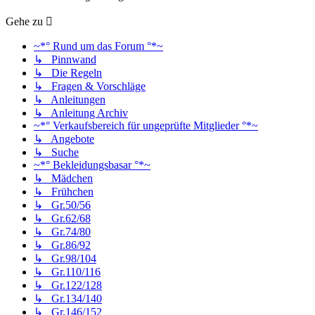
Gehe zu
~*° Rund um das Forum °*~
↳ Pinnwand
↳ Die Regeln
↳ Fragen & Vorschläge
↳ Anleitungen
↳ Anleitung Archiv
~*° Verkaufsbereich für ungeprüfte Mitglieder °*~
↳ Angebote
↳ Suche
~*° Bekleidungsbasar °*~
↳ Mädchen
↳ Frühchen
↳ Gr.50/56
↳ Gr.62/68
↳ Gr.74/80
↳ Gr.86/92
↳ Gr.98/104
↳ Gr.110/116
↳ Gr.122/128
↳ Gr.134/140
↳ Gr.146/152