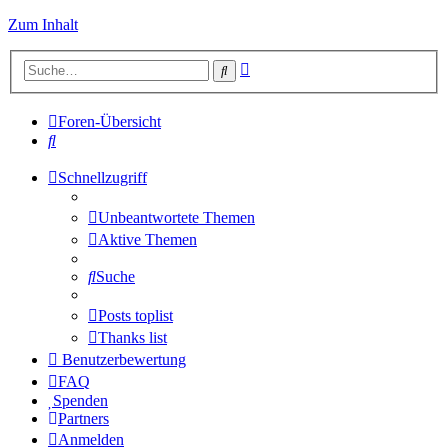
Zum Inhalt
Erweiterte
Suche
Suche
Foren-Übersicht
Suche
Schnellzugriff
Unbeantwortete Themen
Aktive Themen
Suche
Posts toplist
Thanks list
Benutzerbewertung
FAQ
Spenden
Partners
Anmelden