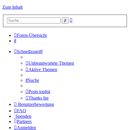
Zum Inhalt
Erweiterte
Suche
Suche
Foren-Übersicht
Suche
Schnellzugriff
Unbeantwortete Themen
Aktive Themen
Suche
Posts toplist
Thanks list
Benutzerbewertung
FAQ
Spenden
Partners
Anmelden