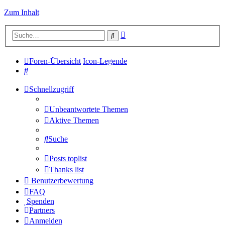
Zum Inhalt
Erweiterte
Suche
Suche
Foren-Übersicht
Icon-Legende
Suche
Schnellzugriff
Unbeantwortete Themen
Aktive Themen
Suche
Posts toplist
Thanks list
Benutzerbewertung
FAQ
Spenden
Partners
Anmelden