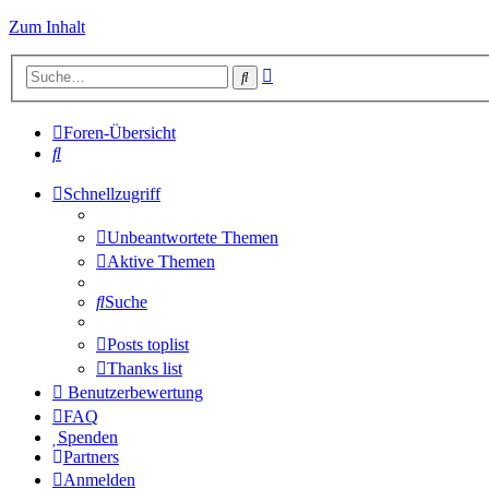
Zum Inhalt
Erweiterte
Suche
Suche
Foren-Übersicht
Suche
Schnellzugriff
Unbeantwortete Themen
Aktive Themen
Suche
Posts toplist
Thanks list
Benutzerbewertung
FAQ
Spenden
Partners
Anmelden