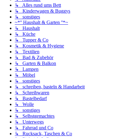
↳ Alles rund ums Bett
↳ Kinderwagen & Buggys
↳ sonstiges
~*° Haushalt & Garten °*~
↳ Haushalt
↳ Küche
↳ Tupper & Co
↳ Kosmetik & Hygiene
↳ Textilien
↳ Bad & Zubehör
↳ Garten & Balkon
↳ Lampen
↳ Möbel
↳ sonstiges
↳ schreiben, basteln & Handarbeit
↳ Schreibwaren
↳ Bastelbedarf
↳ Wolle
↳ sonstiges
↳ Selbstgemachtes
↳ Unterwegs
↳ Fahrrad und Co
↳ Rucksack, Taschen & Co