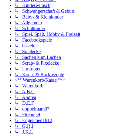
↳ Kinderwunsch
↳ Schwangerschaft & Geburt
↳ Babys & Kleinkinder
↳ Allgemein
↳ Schulkinder
↳ Spiel, Spaß, Hobby & Freizeit
↳ Facebookspiele
↳ basteln
↳ Spielecke
↳ Sachen zum Lachen
↳ Scrap- & Pixelecke
↳ Umfragen
↳ Koch- & Backrezepte
~*° Warenkorb/Kasse °*~
↳ Warenkorb
↳ A.B.C
↳ Andrea
↳ D,E,F
↳ doppelmam07
↳ Fireangel
↳ Engelchen1812
↳ G,H,I
↳ J,K,L