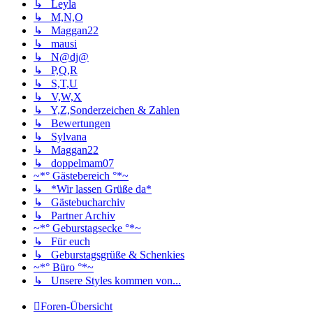
↳ Leyla
↳ M,N,O
↳ Maggan22
↳ mausi
↳ N@dj@
↳ P,Q,R
↳ S,T,U
↳ V,W,X
↳ Y,Z,Sonderzeichen & Zahlen
↳ Bewertungen
↳ Sylvana
↳ Maggan22
↳ doppelmam07
~*° Gästebereich °*~
↳ *Wir lassen Grüße da*
↳ Gästebucharchiv
↳ Partner Archiv
~*° Geburstagsecke °*~
↳ Für euch
↳ Geburstagsgrüße & Schenkies
~*° Büro °*~
↳ Unsere Styles kommen von...
Foren-Übersicht