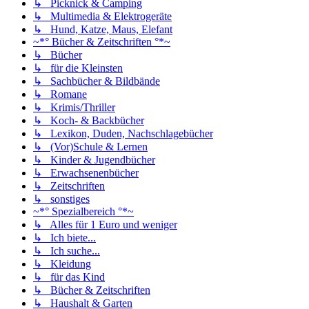
↳ Picknick & Camping
↳ Multimedia & Elektrogeräte
↳ Hund, Katze, Maus, Elefant
~*° Bücher & Zeitschriften °*~
↳ Bücher
↳ für die Kleinsten
↳ Sachbücher & Bildbände
↳ Romane
↳ Krimis/Thriller
↳ Koch- & Backbücher
↳ Lexikon, Duden, Nachschlagebücher
↳ (Vor)Schule & Lernen
↳ Kinder & Jugendbücher
↳ Erwachsenenbücher
↳ Zeitschriften
↳ sonstiges
~*° Spezialbereich °*~
↳ Alles für 1 Euro und weniger
↳ Ich biete...
↳ Ich suche...
↳ Kleidung
↳ für das Kind
↳ Bücher & Zeitschriften
↳ Haushalt & Garten