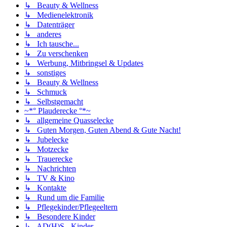
↳ Beauty & Wellness
↳ Medienelektronik
↳ Datenträger
↳ anderes
↳ Ich tausche...
↳ Zu verschenken
↳ Werbung, Mitbringsel & Updates
↳ sonstiges
↳ Beauty & Wellness
↳ Schmuck
↳ Selbstgemacht
~*° Plauderecke °*~
↳ allgemeine Quasselecke
↳ Guten Morgen, Guten Abend & Gute Nacht!
↳ Jubelecke
↳ Motzecke
↳ Trauerecke
↳ Nachrichten
↳ TV & Kino
↳ Kontakte
↳ Rund um die Familie
↳ Pflegekinder/Pflegeeltern
↳ Besondere Kinder
↳ AD(H)S - Kinder