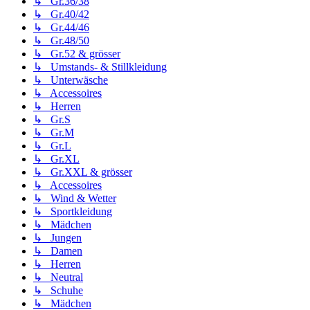
↳ Gr.36/38
↳ Gr.40/42
↳ Gr.44/46
↳ Gr.48/50
↳ Gr.52 & grösser
↳ Umstands- & Stillkleidung
↳ Unterwäsche
↳ Accessoires
↳ Herren
↳ Gr.S
↳ Gr.M
↳ Gr.L
↳ Gr.XL
↳ Gr.XXL & grösser
↳ Accessoires
↳ Wind & Wetter
↳ Sportkleidung
↳ Mädchen
↳ Jungen
↳ Damen
↳ Herren
↳ Neutral
↳ Schuhe
↳ Mädchen