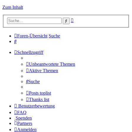
Zum Inhalt
Erweiterte
Suche
Suche
Foren-Übersicht
Suche
Suche
Schnellzugriff
Unbeantwortete Themen
Aktive Themen
Suche
Posts toplist
Thanks list
Benutzerbewertung
FAQ
Spenden
Partners
Anmelden