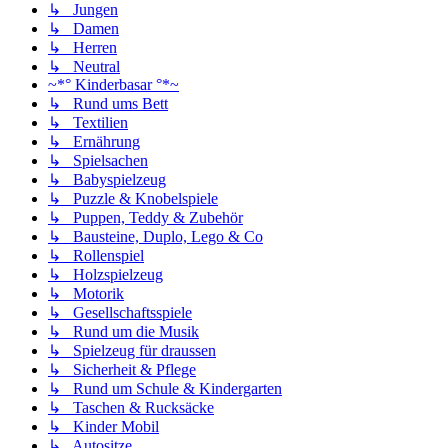
↳ Jungen
↳ Damen
↳ Herren
↳ Neutral
~*° Kinderbasar °*~
↳ Rund ums Bett
↳ Textilien
↳ Ernährung
↳ Spielsachen
↳ Babyspielzeug
↳ Puzzle & Knobelspiele
↳ Puppen, Teddy & Zubehör
↳ Bausteine, Duplo, Lego & Co
↳ Rollenspiel
↳ Holzspielzeug
↳ Motorik
↳ Gesellschaftsspiele
↳ Rund um die Musik
↳ Spielzeug für draussen
↳ Sicherheit & Pflege
↳ Rund um Schule & Kindergarten
↳ Taschen & Rucksäcke
↳ Kinder Mobil
↳ Autositze