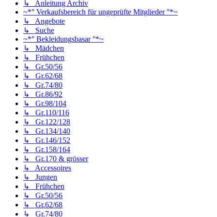
↳ Anleitung Archiv
~*° Verkaufsbereich für ungeprüfte Mitglieder °*~
↳ Angebote
↳ Suche
~*° Bekleidungsbasar °*~
↳ Mädchen
↳ Frühchen
↳ Gr.50/56
↳ Gr.62/68
↳ Gr.74/80
↳ Gr.86/92
↳ Gr.98/104
↳ Gr.110/116
↳ Gr.122/128
↳ Gr.134/140
↳ Gr.146/152
↳ Gr.158/164
↳ Gr.170 & grösser
↳ Accessoires
↳ Jungen
↳ Frühchen
↳ Gr.50/56
↳ Gr.62/68
↳ Gr.74/80