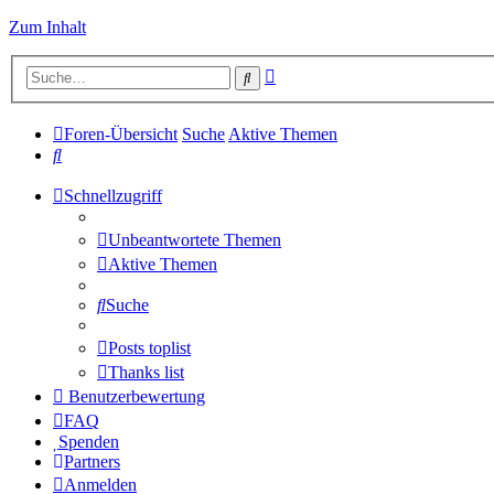
Zum Inhalt
Erweiterte
Suche
Suche
Foren-Übersicht
Suche
Aktive Themen
Suche
Schnellzugriff
Unbeantwortete Themen
Aktive Themen
Suche
Posts toplist
Thanks list
Benutzerbewertung
FAQ
Spenden
Partners
Anmelden