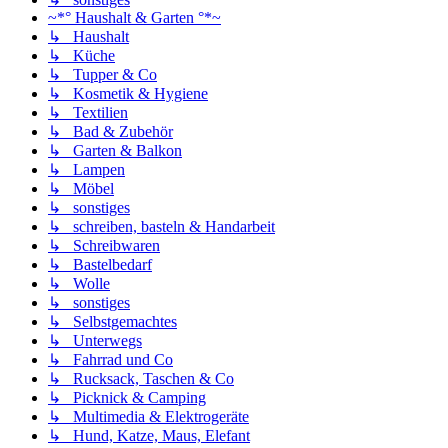
~*° Haushalt & Garten °*~
↳ Haushalt
↳ Küche
↳ Tupper & Co
↳ Kosmetik & Hygiene
↳ Textilien
↳ Bad & Zubehör
↳ Garten & Balkon
↳ Lampen
↳ Möbel
↳ sonstiges
↳ schreiben, basteln & Handarbeit
↳ Schreibwaren
↳ Bastelbedarf
↳ Wolle
↳ sonstiges
↳ Selbstgemachtes
↳ Unterwegs
↳ Fahrrad und Co
↳ Rucksack, Taschen & Co
↳ Picknick & Camping
↳ Multimedia & Elektrogeräte
↳ Hund, Katze, Maus, Elefant