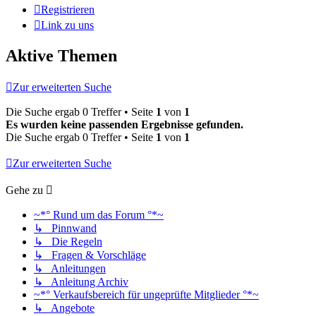
Registrieren
Link zu uns
Aktive Themen
Zur erweiterten Suche
Die Suche ergab 0 Treffer • Seite
1
von
1
Es wurden keine passenden Ergebnisse gefunden.
Die Suche ergab 0 Treffer • Seite
1
von
1
Zur erweiterten Suche
Gehe zu
~*° Rund um das Forum °*~
↳ Pinnwand
↳ Die Regeln
↳ Fragen & Vorschläge
↳ Anleitungen
↳ Anleitung Archiv
~*° Verkaufsbereich für ungeprüfte Mitglieder °*~
↳ Angebote