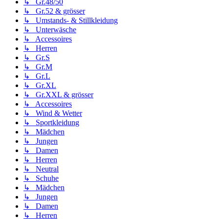
↳ Gr.48/50
↳ Gr.52 & grösser
↳ Umstands- & Stillkleidung
↳ Unterwäsche
↳ Accessoires
↳ Herren
↳ Gr.S
↳ Gr.M
↳ Gr.L
↳ Gr.XL
↳ Gr.XXL & grösser
↳ Accessoires
↳ Wind & Wetter
↳ Sportkleidung
↳ Mädchen
↳ Jungen
↳ Damen
↳ Herren
↳ Neutral
↳ Schuhe
↳ Mädchen
↳ Jungen
↳ Damen
↳ Herren