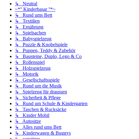
↳ Neutral
~*° Kinderbasar °*~
↳ Rund ums Bett
↳ Textilien
↳ Ernährung
↳ Spielsachen
↳ Babyspielzeug
↳ Puzzle & Knobelspiele
↳ Puppen, Teddy & Zubehör
↳ Bausteine, Duplo, Lego & Co
↳ Rollenspiel
↳ Holzspielzeug
↳ Motorik
↳ Gesellschaftsspiele
↳ Rund um die Musik
↳ Spielzeug für draussen
↳ Sicherheit & Pflege
↳ Rund um Schule & Kindergarten
↳ Taschen & Rucksäcke
↳ Kinder Mobil
↳ Autositze
↳ Alles rund ums Bett
↳ Kinderwagen & Buggys
↳ sonstiges