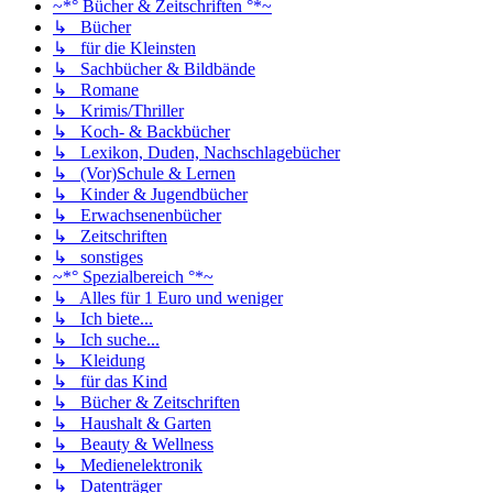
~*° Bücher & Zeitschriften °*~
↳ Bücher
↳ für die Kleinsten
↳ Sachbücher & Bildbände
↳ Romane
↳ Krimis/Thriller
↳ Koch- & Backbücher
↳ Lexikon, Duden, Nachschlagebücher
↳ (Vor)Schule & Lernen
↳ Kinder & Jugendbücher
↳ Erwachsenenbücher
↳ Zeitschriften
↳ sonstiges
~*° Spezialbereich °*~
↳ Alles für 1 Euro und weniger
↳ Ich biete...
↳ Ich suche...
↳ Kleidung
↳ für das Kind
↳ Bücher & Zeitschriften
↳ Haushalt & Garten
↳ Beauty & Wellness
↳ Medienelektronik
↳ Datenträger