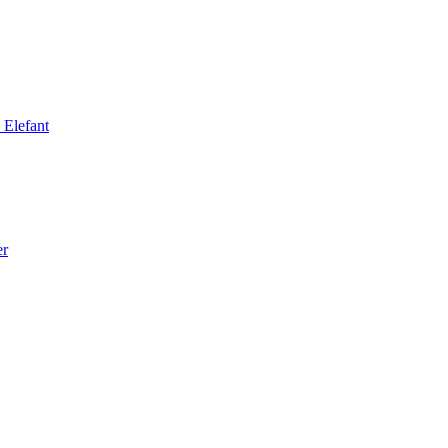
 Elefant
er