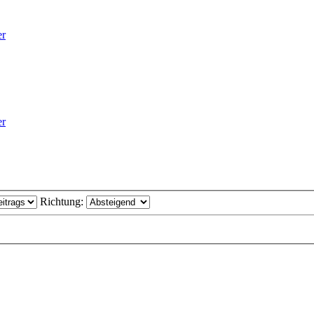
er
er
Richtung: