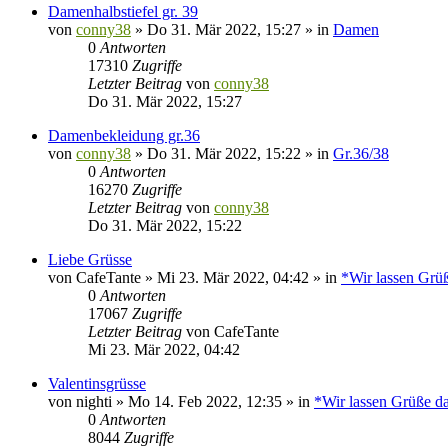
Damenhalbstiefel gr. 39
von
conny38
»
Do 31. Mär 2022, 15:27
» in
Damen
0
Antworten
17310
Zugriffe
Letzter Beitrag
von
conny38
Do 31. Mär 2022, 15:27
Damenbekleidung gr.36
von
conny38
»
Do 31. Mär 2022, 15:22
» in
Gr.36/38
0
Antworten
16270
Zugriffe
Letzter Beitrag
von
conny38
Do 31. Mär 2022, 15:22
Liebe Grüsse
von
CafeTante
»
Mi 23. Mär 2022, 04:42
» in
*Wir lassen Grü
0
Antworten
17067
Zugriffe
Letzter Beitrag
von
CafeTante
Mi 23. Mär 2022, 04:42
Valentinsgrüsse
von
nighti
»
Mo 14. Feb 2022, 12:35
» in
*Wir lassen Grüße d
0
Antworten
8044
Zugriffe