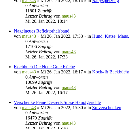
von
maus43
»
Mi 26. Jan 2022, 18:14
» in
Babyspielzeug
0
Antworten
11801
Zugriffe
Letzter Beitrag
von
maus43
Mi 26. Jan 2022, 18:14
Nagelneues Reflektorhalsband
von
maus43
»
Mi 26. Jan 2022, 17:33
» in
Hund, Katze, Maus,
0
Antworten
17106
Zugriffe
Letzter Beitrag
von
maus43
Mi 26. Jan 2022, 17:33
Kochbuch Die Neue Gute Küche
von
maus43
»
Mi 26. Jan 2022, 16:17
» in
Koch- & Backbüch
0
Antworten
10699
Zugriffe
Letzter Beitrag
von
maus43
Mi 26. Jan 2022, 16:17
Verschenke Feine Desserts Süsse Hauptgerichte
von
maus43
»
Mi 26. Jan 2022, 15:30
» in
Zu verschenken
0
Antworten
16479
Zugriffe
Letzter Beitrag
von
maus43
Mi 26. Jan 2022, 15:30