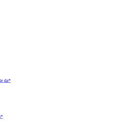
ße da*
a*