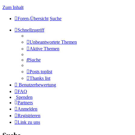
Zum Inhalt
Foren-Übersicht
Suche
Schnellzugriff
Unbeantwortete Themen
Aktive Themen
Suche
Posts toplist
Thanks list
Benutzerbewertung
FAQ
Spenden
Partners
Anmelden
Registrieren
Link zu uns