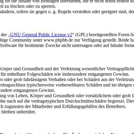
für die Inhalte von Beiträgen übernimmt, die er nicht selbst erstellt 
it zu löschen oder zu sperren.
uändern, sofern sie gegen o. g. Regeln verstoßen oder geeignet sind, 
 der „
GNU General Public License v2
“ (GPL) bereitgestellten Foren
hige Community unter www.phpbb.de zur Verfügung gestellt. Beide hab
oftware für bestimmte Zwecke nicht untersagen oder auf Inhalte frem
rper und Gesundheit und der Verletzung wesentlicher Vertragspflichten
ch für mittelbare Folgeschäden wie insbesondere entgangenen Gewinn.
em oder grob fahrlässigem Verhalten oder bei Schäden aus der Verletz
i Vertragsschluss typischerweise vorhersehbaren Schäden und im übrigen
besondere entgangenen Gewinn.
ng von Leben, Körper und Gesundheit oder vorsätzlichem oder grob fah
e nach auf die vertragstypischen Durchschnittsschäden begrenzt. Dies
h zugunsten der Mitarbeiter und Erfüllungsgehilfen des Betreibers.
bleiben unberührt.