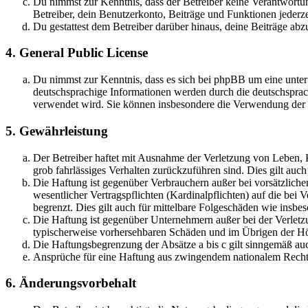
Du nimmst zur Kenntnis, dass der Betreiber keine Verantwortung 
Betreiber, dein Benutzerkonto, Beiträge und Funktionen jederze
Du gestattest dem Betreiber darüber hinaus, deine Beiträge abz
4. General Public License
Du nimmst zur Kenntnis, dass es sich bei phpBB um eine unter
deutschsprachige Informationen werden durch die deutschsprac
verwendet wird. Sie können insbesondere die Verwendung der S
5. Gewährleistung
Der Betreiber haftet mit Ausnahme der Verletzung von Leben, Kö
grob fahrlässiges Verhalten zurückzuführen sind. Dies gilt au
Die Haftung ist gegenüber Verbrauchern außer bei vorsätzlich
wesentlicher Vertragspflichten (Kardinalpflichten) auf die be
begrenzt. Dies gilt auch für mittelbare Folgeschäden wie ins
Die Haftung ist gegenüber Unternehmern außer bei der Verletzu
typischerweise vorhersehbaren Schäden und im Übrigen der Höh
Die Haftungsbegrenzung der Absätze a bis c gilt sinngemäß auc
Ansprüche für eine Haftung aus zwingendem nationalem Recht 
6. Änderungsvorbehalt