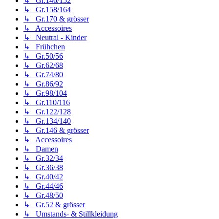
↳ Gr.146/152
↳ Gr.158/164
↳ Gr.170 & grösser
↳ Accessoires
↳ Neutral - Kinder
↳ Frühchen
↳ Gr.50/56
↳ Gr.62/68
↳ Gr.74/80
↳ Gr.86/92
↳ Gr.98/104
↳ Gr.110/116
↳ Gr.122/128
↳ Gr.134/140
↳ Gr.146 & grösser
↳ Accessoires
↳ Damen
↳ Gr.32/34
↳ Gr.36/38
↳ Gr.40/42
↳ Gr.44/46
↳ Gr.48/50
↳ Gr.52 & grösser
↳ Umstands- & Stillkleidung