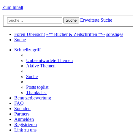
Zum Inhalt
Erweiterte Suche
Suche
Foren-Übersicht
~*° Bücher & Zeitschriften °*~
sonstiges
Suche
Schnellzugriff
Unbeantwortete Themen
Aktive Themen
Suche
Posts toplist
Thanks list
Benutzerbewertung
FAQ
Spenden
Partners
Anmelden
Registrieren
Link zu uns