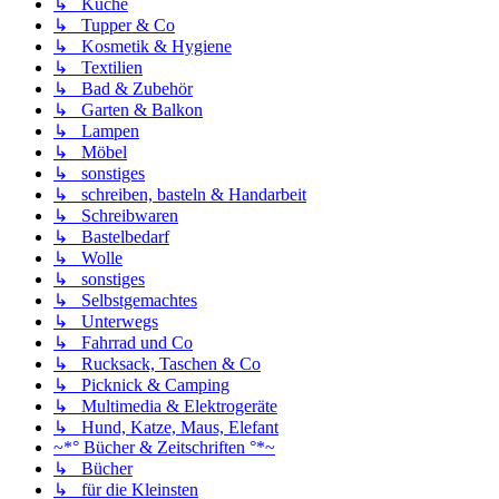
↳ Küche
↳ Tupper & Co
↳ Kosmetik & Hygiene
↳ Textilien
↳ Bad & Zubehör
↳ Garten & Balkon
↳ Lampen
↳ Möbel
↳ sonstiges
↳ schreiben, basteln & Handarbeit
↳ Schreibwaren
↳ Bastelbedarf
↳ Wolle
↳ sonstiges
↳ Selbstgemachtes
↳ Unterwegs
↳ Fahrrad und Co
↳ Rucksack, Taschen & Co
↳ Picknick & Camping
↳ Multimedia & Elektrogeräte
↳ Hund, Katze, Maus, Elefant
~*° Bücher & Zeitschriften °*~
↳ Bücher
↳ für die Kleinsten