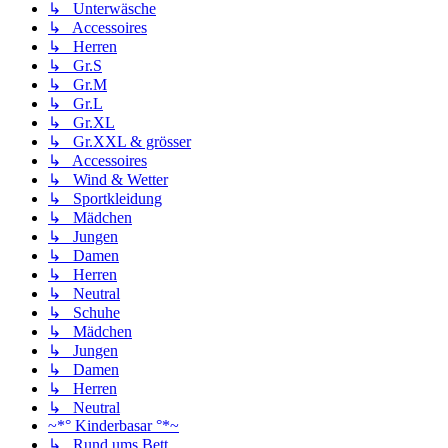
↳ Unterwäsche
↳ Accessoires
↳ Herren
↳ Gr.S
↳ Gr.M
↳ Gr.L
↳ Gr.XL
↳ Gr.XXL & grösser
↳ Accessoires
↳ Wind & Wetter
↳ Sportkleidung
↳ Mädchen
↳ Jungen
↳ Damen
↳ Herren
↳ Neutral
↳ Schuhe
↳ Mädchen
↳ Jungen
↳ Damen
↳ Herren
↳ Neutral
~*° Kinderbasar °*~
↳ Rund ums Bett