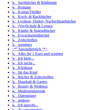
↳ Sachbücher & Bildbände
↳ Romane
↳ Krimis/Thriller
↳ Koch- & Backbücher
↳ Lexikon, Duden, Nachschlagebücher
↳ (Vor)Schule & Lernen
↳ Kinder & Jugendbücher
↳ Erwachsenenbücher
↳ Zeitschriften
↳ sonstiges
~*° Spezialbereich °*~
↳ Alles für 1 Euro und weniger
↳ Ich biete...
↳ Ich suche...
↳ Kleidung
↳ für das Kind
↳ Bücher & Zeitschriften
↳ Haushalt & Garten
↳ Beauty & Wellness
↳ Medienelektronik
↳ Datenträger
↳ anderes
↳ Ich tausche...
↳ Zu verschenken