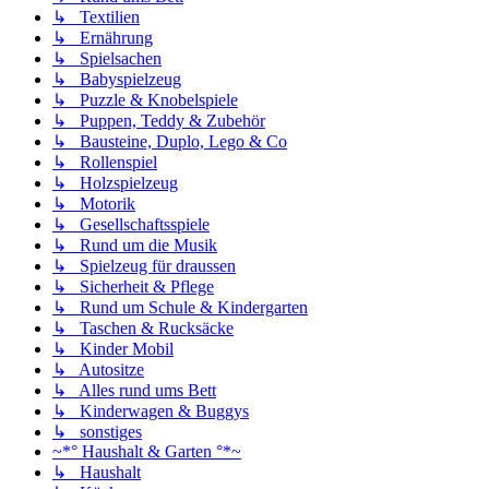
↳ Textilien
↳ Ernährung
↳ Spielsachen
↳ Babyspielzeug
↳ Puzzle & Knobelspiele
↳ Puppen, Teddy & Zubehör
↳ Bausteine, Duplo, Lego & Co
↳ Rollenspiel
↳ Holzspielzeug
↳ Motorik
↳ Gesellschaftsspiele
↳ Rund um die Musik
↳ Spielzeug für draussen
↳ Sicherheit & Pflege
↳ Rund um Schule & Kindergarten
↳ Taschen & Rucksäcke
↳ Kinder Mobil
↳ Autositze
↳ Alles rund ums Bett
↳ Kinderwagen & Buggys
↳ sonstiges
~*° Haushalt & Garten °*~
↳ Haushalt