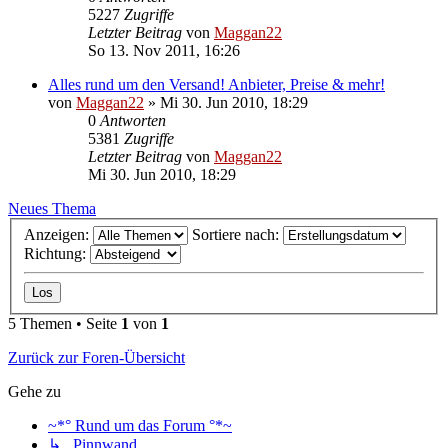
5227
Zugriffe
Letzter Beitrag
von
Maggan22
So 13. Nov 2011, 16:26
Alles rund um den Versand! Anbieter, Preise & mehr!
von
Maggan22
»
Mi 30. Jun 2010, 18:29
0
Antworten
5381
Zugriffe
Letzter Beitrag
von
Maggan22
Mi 30. Jun 2010, 18:29
Neues Thema
Anzeigen:
Sortiere nach:
Richtung:
5 Themen • Seite
1
von
1
Zurück zur Foren-Übersicht
Gehe zu
~*° Rund um das Forum °*~
↳ Pinnwand