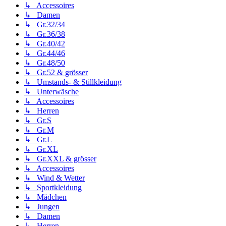
↳ Accessoires
↳ Damen
↳ Gr.32/34
↳ Gr.36/38
↳ Gr.40/42
↳ Gr.44/46
↳ Gr.48/50
↳ Gr.52 & grösser
↳ Umstands- & Stillkleidung
↳ Unterwäsche
↳ Accessoires
↳ Herren
↳ Gr.S
↳ Gr.M
↳ Gr.L
↳ Gr.XL
↳ Gr.XXL & grösser
↳ Accessoires
↳ Wind & Wetter
↳ Sportkleidung
↳ Mädchen
↳ Jungen
↳ Damen
↳ Herren