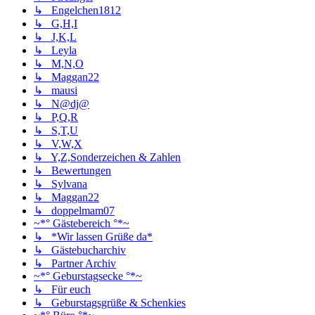
↳ Engelchen1812
↳ G,H,I
↳ J,K,L
↳ Leyla
↳ M,N,O
↳ Maggan22
↳ mausi
↳ N@dj@
↳ P,Q,R
↳ S,T,U
↳ V,W,X
↳ Y,Z,Sonderzeichen & Zahlen
↳ Bewertungen
↳ Sylvana
↳ Maggan22
↳ doppelmam07
~*° Gästebereich °*~
↳ *Wir lassen Grüße da*
↳ Gästebucharchiv
↳ Partner Archiv
~*° Geburstagsecke °*~
↳ Für euch
↳ Geburstagsgrüße & Schenkies