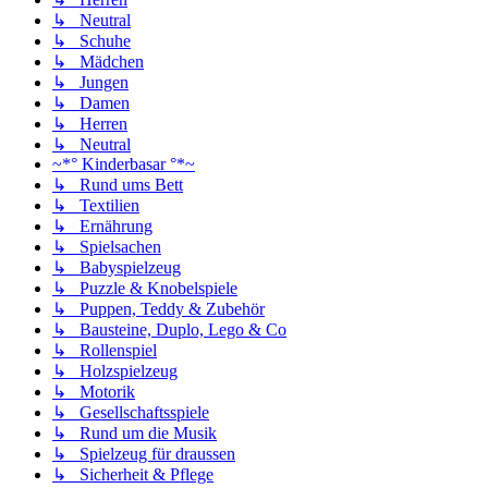
↳ Neutral
↳ Schuhe
↳ Mädchen
↳ Jungen
↳ Damen
↳ Herren
↳ Neutral
~*° Kinderbasar °*~
↳ Rund ums Bett
↳ Textilien
↳ Ernährung
↳ Spielsachen
↳ Babyspielzeug
↳ Puzzle & Knobelspiele
↳ Puppen, Teddy & Zubehör
↳ Bausteine, Duplo, Lego & Co
↳ Rollenspiel
↳ Holzspielzeug
↳ Motorik
↳ Gesellschaftsspiele
↳ Rund um die Musik
↳ Spielzeug für draussen
↳ Sicherheit & Pflege