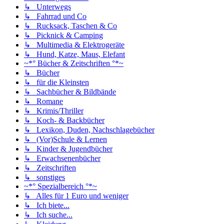
↳ Unterwegs
↳ Fahrrad und Co
↳ Rucksack, Taschen & Co
↳ Picknick & Camping
↳ Multimedia & Elektrogeräte
↳ Hund, Katze, Maus, Elefant
~*° Bücher & Zeitschriften °*~
↳ Bücher
↳ für die Kleinsten
↳ Sachbücher & Bildbände
↳ Romane
↳ Krimis/Thriller
↳ Koch- & Backbücher
↳ Lexikon, Duden, Nachschlagebücher
↳ (Vor)Schule & Lernen
↳ Kinder & Jugendbücher
↳ Erwachsenenbücher
↳ Zeitschriften
↳ sonstiges
~*° Spezialbereich °*~
↳ Alles für 1 Euro und weniger
↳ Ich biete...
↳ Ich suche...