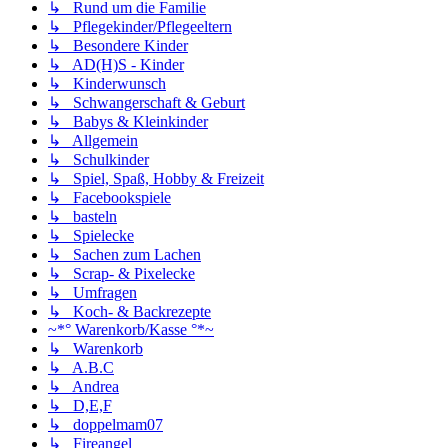
↳ Rund um die Familie
↳ Pflegekinder/Pflegeeltern
↳ Besondere Kinder
↳ AD(H)S - Kinder
↳ Kinderwunsch
↳ Schwangerschaft & Geburt
↳ Babys & Kleinkinder
↳ Allgemein
↳ Schulkinder
↳ Spiel, Spaß, Hobby & Freizeit
↳ Facebookspiele
↳ basteln
↳ Spielecke
↳ Sachen zum Lachen
↳ Scrap- & Pixelecke
↳ Umfragen
↳ Koch- & Backrezepte
~*° Warenkorb/Kasse °*~
↳ Warenkorb
↳ A.B.C
↳ Andrea
↳ D,E,F
↳ doppelmam07
↳ Fireangel