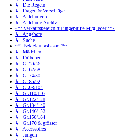
↳ Die Regeln
↳ Fragen & Vorschläge
↳ Anleitungen
↳ Anleitung Archiv
~*° Verkaufsbereich für ungeprüfte Mitglieder °*~
↳ Angebote
↳ Suche
~*° Bekleidungsbasar °*~
↳ Mädchen
↳ Frühchen
↳ Gr.50/56
↳ Gr.62/68
↳ Gr.74/80
↳ Gr.86/92
↳ Gr.98/104
↳ Gr.110/116
↳ Gr.122/128
↳ Gr.134/140
↳ Gr.146/152
↳ Gr.158/164
↳ Gr.170 & grösser
↳ Accessoires
↳ Jungen