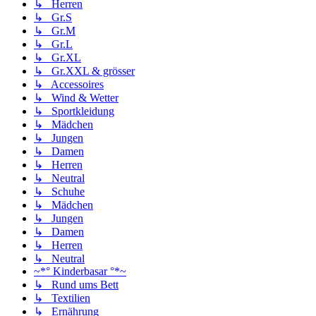
↳ Herren
↳ Gr.S
↳ Gr.M
↳ Gr.L
↳ Gr.XL
↳ Gr.XXL & grösser
↳ Accessoires
↳ Wind & Wetter
↳ Sportkleidung
↳ Mädchen
↳ Jungen
↳ Damen
↳ Herren
↳ Neutral
↳ Schuhe
↳ Mädchen
↳ Jungen
↳ Damen
↳ Herren
↳ Neutral
~*° Kinderbasar °*~
↳ Rund ums Bett
↳ Textilien
↳ Ernährung