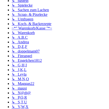
↳ basteln
↳ Spielecke
↳ Sachen zum Lachen
↳ Scrap- & Pixelecke
↳ Umfragen
↳ Koch- & Backrezepte
~*° Warenkorb/Kasse °*~
↳ Warenkorb
↳ A.B.C
↳ Andrea
↳ D,E,F
↳ doppelmam07
↳ Fireangel
↳ Engelchen1812
↳ G,H,I
↳ J,K,L
↳ Leyla
↳ M,N,O
↳ Maggan22
↳ mausi
↳ N@dj@
↳ P,Q,R
↳ S,T,U
↳ V,W,X