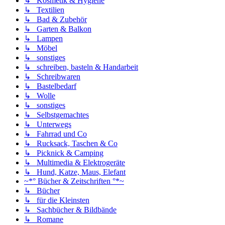
↳ Kosmetik & Hygiene
↳ Textilien
↳ Bad & Zubehör
↳ Garten & Balkon
↳ Lampen
↳ Möbel
↳ sonstiges
↳ schreiben, basteln & Handarbeit
↳ Schreibwaren
↳ Bastelbedarf
↳ Wolle
↳ sonstiges
↳ Selbstgemachtes
↳ Unterwegs
↳ Fahrrad und Co
↳ Rucksack, Taschen & Co
↳ Picknick & Camping
↳ Multimedia & Elektrogeräte
↳ Hund, Katze, Maus, Elefant
~*° Bücher & Zeitschriften °*~
↳ Bücher
↳ für die Kleinsten
↳ Sachbücher & Bildbände
↳ Romane