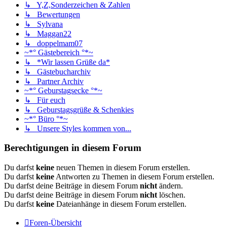
↳ Y,Z,Sonderzeichen & Zahlen
↳ Bewertungen
↳ Sylvana
↳ Maggan22
↳ doppelmam07
~*° Gästebereich °*~
↳ *Wir lassen Grüße da*
↳ Gästebucharchiv
↳ Partner Archiv
~*° Geburstagsecke °*~
↳ Für euch
↳ Geburstagsgrüße & Schenkies
~*° Büro °*~
↳ Unsere Styles kommen von...
Berechtigungen in diesem Forum
Du darfst
keine
neuen Themen in diesem Forum erstellen.
Du darfst
keine
Antworten zu Themen in diesem Forum erstellen.
Du darfst deine Beiträge in diesem Forum
nicht
ändern.
Du darfst deine Beiträge in diesem Forum
nicht
löschen.
Du darfst
keine
Dateianhänge in diesem Forum erstellen.
Foren-Übersicht