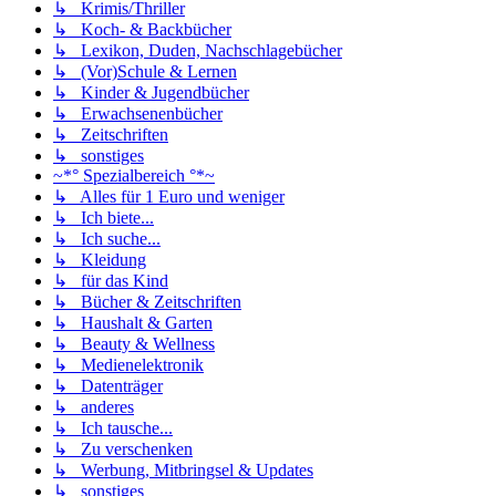
↳ Krimis/Thriller
↳ Koch- & Backbücher
↳ Lexikon, Duden, Nachschlagebücher
↳ (Vor)Schule & Lernen
↳ Kinder & Jugendbücher
↳ Erwachsenenbücher
↳ Zeitschriften
↳ sonstiges
~*° Spezialbereich °*~
↳ Alles für 1 Euro und weniger
↳ Ich biete...
↳ Ich suche...
↳ Kleidung
↳ für das Kind
↳ Bücher & Zeitschriften
↳ Haushalt & Garten
↳ Beauty & Wellness
↳ Medienelektronik
↳ Datenträger
↳ anderes
↳ Ich tausche...
↳ Zu verschenken
↳ Werbung, Mitbringsel & Updates
↳ sonstiges