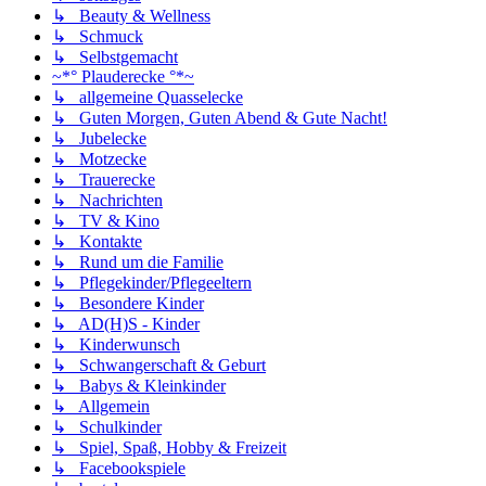
↳ Beauty & Wellness
↳ Schmuck
↳ Selbstgemacht
~*° Plauderecke °*~
↳ allgemeine Quasselecke
↳ Guten Morgen, Guten Abend & Gute Nacht!
↳ Jubelecke
↳ Motzecke
↳ Trauerecke
↳ Nachrichten
↳ TV & Kino
↳ Kontakte
↳ Rund um die Familie
↳ Pflegekinder/Pflegeeltern
↳ Besondere Kinder
↳ AD(H)S - Kinder
↳ Kinderwunsch
↳ Schwangerschaft & Geburt
↳ Babys & Kleinkinder
↳ Allgemein
↳ Schulkinder
↳ Spiel, Spaß, Hobby & Freizeit
↳ Facebookspiele