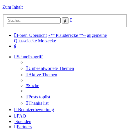
Zum Inhalt
Erweiterte
Suche
Suche
Foren-Übersicht
~*° Plauderecke °*~
allgemeine
Quasselecke
Motzecke
Suche
Schnellzugriff
Unbeantwortete Themen
Aktive Themen
Suche
Posts toplist
Thanks list
Benutzerbewertung
FAQ
Spenden
Partners