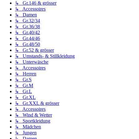
↳ Gr.146 & grösser
↳ Accessoires
↳ Damen
↳ Gr.32/34
↳ Gr.36/38
↳ Gr.40/42
↳ Gr.44/46
↳ Gr.48/50
↳ Gr.52 & grösser
↳ Umstands- & Stillkleidung
↳ Unterwäsche
↳ Accessoires
↳ Herren
↳ Gr.S
↳ Gr.M
↳ Gr.L
↳ Gr.XL
↳ Gr.XXL & grösser
↳ Accessoires
↳ Wind & Wetter
↳ Sportkleidung
↳ Mädchen
↳ Jungen
↳ Damen