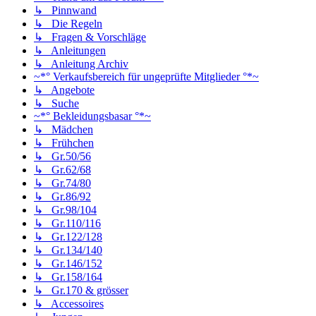
↳ Pinnwand
↳ Die Regeln
↳ Fragen & Vorschläge
↳ Anleitungen
↳ Anleitung Archiv
~*° Verkaufsbereich für ungeprüfte Mitglieder °*~
↳ Angebote
↳ Suche
~*° Bekleidungsbasar °*~
↳ Mädchen
↳ Frühchen
↳ Gr.50/56
↳ Gr.62/68
↳ Gr.74/80
↳ Gr.86/92
↳ Gr.98/104
↳ Gr.110/116
↳ Gr.122/128
↳ Gr.134/140
↳ Gr.146/152
↳ Gr.158/164
↳ Gr.170 & grösser
↳ Accessoires