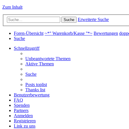
Zum Inhalt
Erweiterte Suche
Suche
Foren-Übersicht
~*° Warenkorb/Kasse °*~
Bewertungen
dopp
Suche
Schnellzugriff
Unbeantwortete Themen
Aktive Themen
Suche
Posts toplist
Thanks list
Benutzerbewertung
FAQ
Spenden
Partners
Anmelden
Registrieren
Link zu uns