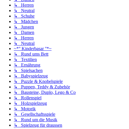
↳ Herren
↳ Neutral
↳ Schuhe
↳ Mädchen
↳ Jungen
↳ Damen
↳ Herren
↳ Neutral
~*° Kinderbasar °*~
↳ Rund ums Bett
↳ Textilien
↳ Ernährung
↳ Spielsachen
↳ Babyspielzeug
↳ Puzzle & Knobelspiele
↳ Puppen, Teddy & Zubehör
↳ Bausteine, Duplo, Lego & Co
↳ Rollenspiel
↳ Holzspielzeug
↳ Motorik
↳ Gesellschaftsspiele
↳ Rund um die Musik
↳ Spielzeug für draussen