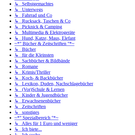
↳ Selbstgemachtes
↳ Unterwegs
↳ Fahrrad und Co
↳ Rucksack, Taschen & Co
↳ Picknick & Camping
↳ Multimedia & Elektrogeräte
↳ Hund, Katze, Maus, Elefant
~*° Bücher & Zeitschriften °*~
↳ Bücher
↳ für die Kleinsten
↳ Sachbücher & Bildbände
↳ Romane
↳ Krimis/Thriller
↳ Koch- & Backbücher
↳ Lexikon, Duden, Nachschlagebücher
↳ (Vor)Schule & Lernen
↳ Kinder & Jugendbücher
↳ Erwachsenenbücher
↳ Zeitschriften
↳ sonstiges
~*° Spezialbereich °*~
↳ Alles für 1 Euro und weniger
↳ Ich biete...
↳ Ich suche...