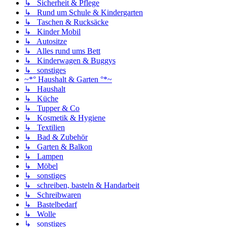
↳ Sicherheit & Pflege
↳ Rund um Schule & Kindergarten
↳ Taschen & Rucksäcke
↳ Kinder Mobil
↳ Autositze
↳ Alles rund ums Bett
↳ Kinderwagen & Buggys
↳ sonstiges
~*° Haushalt & Garten °*~
↳ Haushalt
↳ Küche
↳ Tupper & Co
↳ Kosmetik & Hygiene
↳ Textilien
↳ Bad & Zubehör
↳ Garten & Balkon
↳ Lampen
↳ Möbel
↳ sonstiges
↳ schreiben, basteln & Handarbeit
↳ Schreibwaren
↳ Bastelbedarf
↳ Wolle
↳ sonstiges