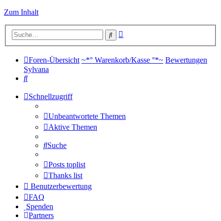
Zum Inhalt
Erweiterte
Suche
Suche
Foren-Übersicht
~*° Warenkorb/Kasse °*~
Bewertungen
Sylvana
Suche
Schnellzugriff
Unbeantwortete Themen
Aktive Themen
Suche
Posts toplist
Thanks list
Benutzerbewertung
FAQ
Spenden
Partners