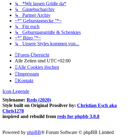
↳ *Wir lassen Grüße da*
↳ Gästebucharchiv
↳ Partner Archiv
~*° Geburstagsecke °*~
↳ Für euch
↳ Geburstagsgrüße & Schenkies
~*° Büro °*~
↳ Unsere Styles kommen von...
Foren-Übersicht
Alle Zeiten sind
UTC+02:00
Alle Cookies löschen
Impressum
Kontakt
Icon-Legende
Stylename:
Reds (2020)
Style built on Original Prosilver by:
Christian Esch aka
Chris1278
inspired and rebuild from
reds for phpbb 3.0.8
Powered by
phpBB
® Forum Software © phpBB Limited