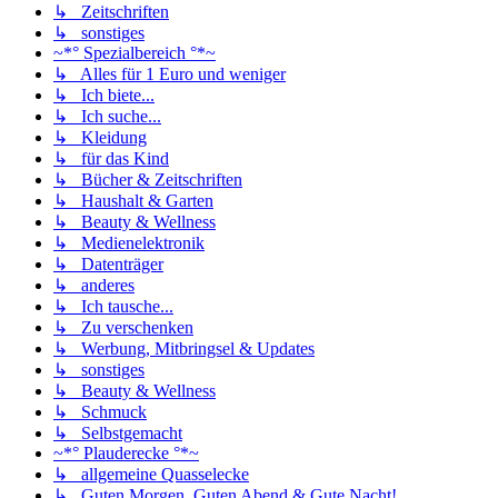
↳ Zeitschriften
↳ sonstiges
~*° Spezialbereich °*~
↳ Alles für 1 Euro und weniger
↳ Ich biete...
↳ Ich suche...
↳ Kleidung
↳ für das Kind
↳ Bücher & Zeitschriften
↳ Haushalt & Garten
↳ Beauty & Wellness
↳ Medienelektronik
↳ Datenträger
↳ anderes
↳ Ich tausche...
↳ Zu verschenken
↳ Werbung, Mitbringsel & Updates
↳ sonstiges
↳ Beauty & Wellness
↳ Schmuck
↳ Selbstgemacht
~*° Plauderecke °*~
↳ allgemeine Quasselecke
↳ Guten Morgen, Guten Abend & Gute Nacht!