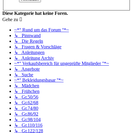
Diese Kategorie hat keine Foren.
Gehe zu
~*° Rund um das Forum °*~
↳ Pinnwand
↳ Die Regeln
↳ Fragen & Vorschläge
↳ Anleitungen
↳ Anleitung Archiv
~*° Verkaufsbereich für ungeprüfte Mitglieder °*~
↳ Angebote
↳ Suche
~*° Bekleidungsbasar °*~
↳ Mädchen
↳ Frühchen
↳ Gr.50/56
↳ Gr.62/68
↳ Gr.74/80
↳ Gr.86/92
↳ Gr.98/104
↳ Gr.110/116
↳ Gr.122/128