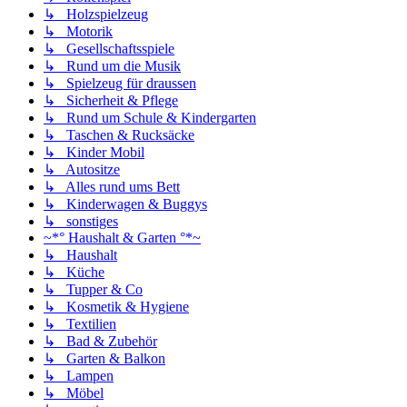
↳ Holzspielzeug
↳ Motorik
↳ Gesellschaftsspiele
↳ Rund um die Musik
↳ Spielzeug für draussen
↳ Sicherheit & Pflege
↳ Rund um Schule & Kindergarten
↳ Taschen & Rucksäcke
↳ Kinder Mobil
↳ Autositze
↳ Alles rund ums Bett
↳ Kinderwagen & Buggys
↳ sonstiges
~*° Haushalt & Garten °*~
↳ Haushalt
↳ Küche
↳ Tupper & Co
↳ Kosmetik & Hygiene
↳ Textilien
↳ Bad & Zubehör
↳ Garten & Balkon
↳ Lampen
↳ Möbel