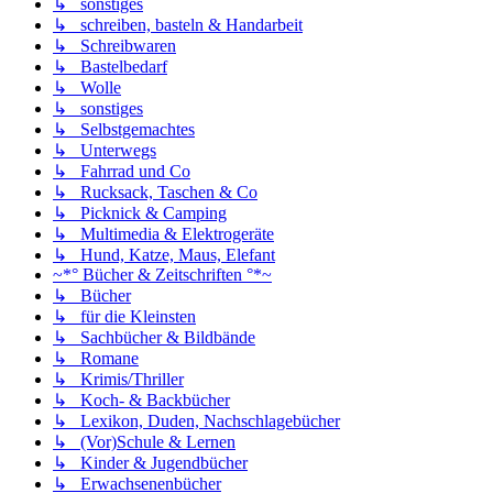
↳ sonstiges
↳ schreiben, basteln & Handarbeit
↳ Schreibwaren
↳ Bastelbedarf
↳ Wolle
↳ sonstiges
↳ Selbstgemachtes
↳ Unterwegs
↳ Fahrrad und Co
↳ Rucksack, Taschen & Co
↳ Picknick & Camping
↳ Multimedia & Elektrogeräte
↳ Hund, Katze, Maus, Elefant
~*° Bücher & Zeitschriften °*~
↳ Bücher
↳ für die Kleinsten
↳ Sachbücher & Bildbände
↳ Romane
↳ Krimis/Thriller
↳ Koch- & Backbücher
↳ Lexikon, Duden, Nachschlagebücher
↳ (Vor)Schule & Lernen
↳ Kinder & Jugendbücher
↳ Erwachsenenbücher