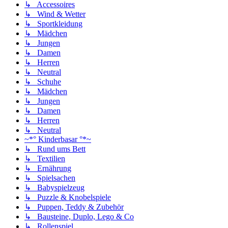
↳ Accessoires
↳ Wind & Wetter
↳ Sportkleidung
↳ Mädchen
↳ Jungen
↳ Damen
↳ Herren
↳ Neutral
↳ Schuhe
↳ Mädchen
↳ Jungen
↳ Damen
↳ Herren
↳ Neutral
~*° Kinderbasar °*~
↳ Rund ums Bett
↳ Textilien
↳ Ernährung
↳ Spielsachen
↳ Babyspielzeug
↳ Puzzle & Knobelspiele
↳ Puppen, Teddy & Zubehör
↳ Bausteine, Duplo, Lego & Co
↳ Rollenspiel