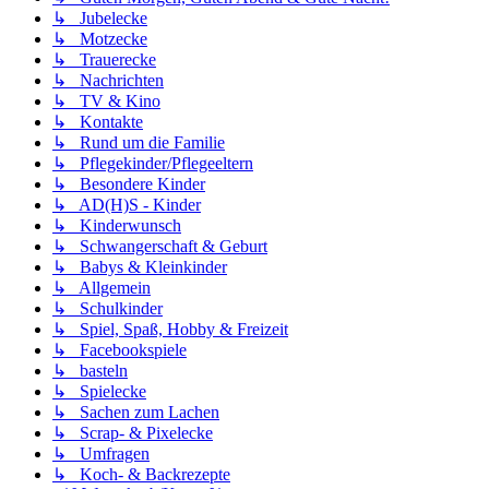
↳ Jubelecke
↳ Motzecke
↳ Trauerecke
↳ Nachrichten
↳ TV & Kino
↳ Kontakte
↳ Rund um die Familie
↳ Pflegekinder/Pflegeeltern
↳ Besondere Kinder
↳ AD(H)S - Kinder
↳ Kinderwunsch
↳ Schwangerschaft & Geburt
↳ Babys & Kleinkinder
↳ Allgemein
↳ Schulkinder
↳ Spiel, Spaß, Hobby & Freizeit
↳ Facebookspiele
↳ basteln
↳ Spielecke
↳ Sachen zum Lachen
↳ Scrap- & Pixelecke
↳ Umfragen
↳ Koch- & Backrezepte