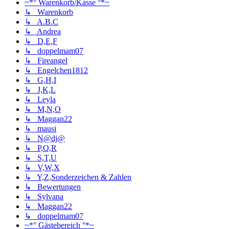
~*° Warenkorb/Kasse °*~
↳ Warenkorb
↳ A.B.C
↳ Andrea
↳ D,E,F
↳ doppelmam07
↳ Fireangel
↳ Engelchen1812
↳ G,H,I
↳ J,K,L
↳ Leyla
↳ M,N,O
↳ Maggan22
↳ mausi
↳ N@dj@
↳ P,Q,R
↳ S,T,U
↳ V,W,X
↳ Y,Z,Sonderzeichen & Zahlen
↳ Bewertungen
↳ Sylvana
↳ Maggan22
↳ doppelmam07
~*° Gästebereich °*~