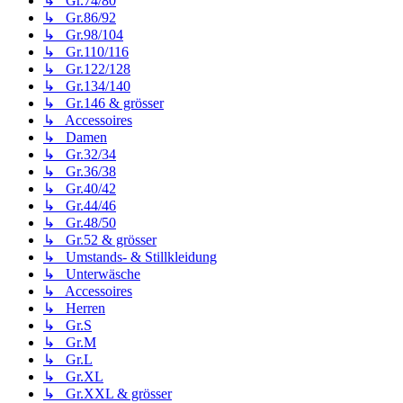
↳ Gr.74/80
↳ Gr.86/92
↳ Gr.98/104
↳ Gr.110/116
↳ Gr.122/128
↳ Gr.134/140
↳ Gr.146 & grösser
↳ Accessoires
↳ Damen
↳ Gr.32/34
↳ Gr.36/38
↳ Gr.40/42
↳ Gr.44/46
↳ Gr.48/50
↳ Gr.52 & grösser
↳ Umstands- & Stillkleidung
↳ Unterwäsche
↳ Accessoires
↳ Herren
↳ Gr.S
↳ Gr.M
↳ Gr.L
↳ Gr.XL
↳ Gr.XXL & grösser