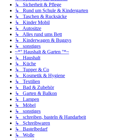
↳ Sicherheit & Pflege
↳ Rund um Schule & Kindergarten
↳ Taschen & Rucksäcke
↳ Kinder Mobil
↳ Autositze
↳ Alles rund ums Bett
↳ Kinderwagen & Buggys
↳ sonstiges
~*° Haushalt & Garten °*~
↳ Haushalt
↳ Küche
↳ Tupper & Co
↳ Kosmetik & Hygiene
↳ Textilien
↳ Bad & Zubehör
↳ Garten & Balkon
↳ Lampen
↳ Möbel
↳ sonstiges
↳ schreiben, basteln & Handarbeit
↳ Schreibwaren
↳ Bastelbedarf
↳ Wolle