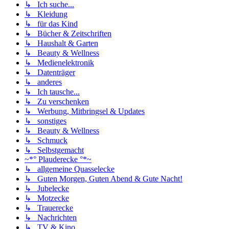
↳ Ich suche...
↳ Kleidung
↳ für das Kind
↳ Bücher & Zeitschriften
↳ Haushalt & Garten
↳ Beauty & Wellness
↳ Medienelektronik
↳ Datenträger
↳ anderes
↳ Ich tausche...
↳ Zu verschenken
↳ Werbung, Mitbringsel & Updates
↳ sonstiges
↳ Beauty & Wellness
↳ Schmuck
↳ Selbstgemacht
~*° Plauderecke °*~
↳ allgemeine Quasselecke
↳ Guten Morgen, Guten Abend & Gute Nacht!
↳ Jubelecke
↳ Motzecke
↳ Trauerecke
↳ Nachrichten
↳ TV & Kino