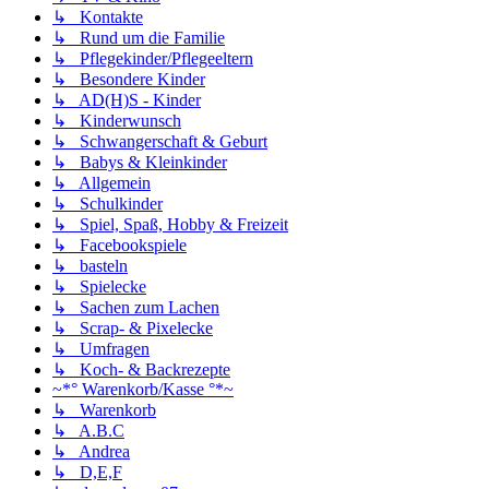
↳ Kontakte
↳ Rund um die Familie
↳ Pflegekinder/Pflegeeltern
↳ Besondere Kinder
↳ AD(H)S - Kinder
↳ Kinderwunsch
↳ Schwangerschaft & Geburt
↳ Babys & Kleinkinder
↳ Allgemein
↳ Schulkinder
↳ Spiel, Spaß, Hobby & Freizeit
↳ Facebookspiele
↳ basteln
↳ Spielecke
↳ Sachen zum Lachen
↳ Scrap- & Pixelecke
↳ Umfragen
↳ Koch- & Backrezepte
~*° Warenkorb/Kasse °*~
↳ Warenkorb
↳ A.B.C
↳ Andrea
↳ D,E,F