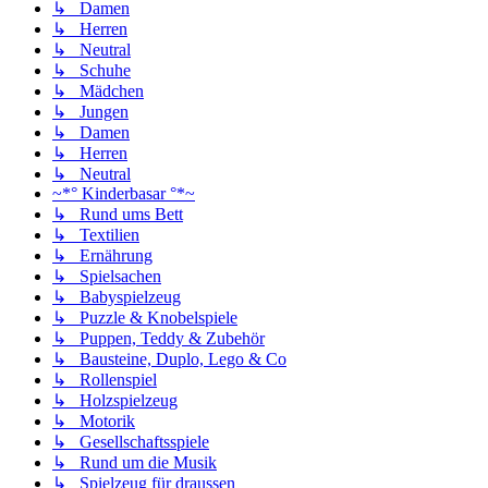
↳ Damen
↳ Herren
↳ Neutral
↳ Schuhe
↳ Mädchen
↳ Jungen
↳ Damen
↳ Herren
↳ Neutral
~*° Kinderbasar °*~
↳ Rund ums Bett
↳ Textilien
↳ Ernährung
↳ Spielsachen
↳ Babyspielzeug
↳ Puzzle & Knobelspiele
↳ Puppen, Teddy & Zubehör
↳ Bausteine, Duplo, Lego & Co
↳ Rollenspiel
↳ Holzspielzeug
↳ Motorik
↳ Gesellschaftsspiele
↳ Rund um die Musik
↳ Spielzeug für draussen