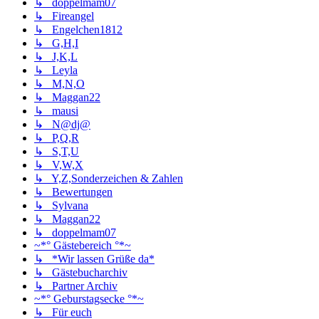
↳ doppelmam07
↳ Fireangel
↳ Engelchen1812
↳ G,H,I
↳ J,K,L
↳ Leyla
↳ M,N,O
↳ Maggan22
↳ mausi
↳ N@dj@
↳ P,Q,R
↳ S,T,U
↳ V,W,X
↳ Y,Z,Sonderzeichen & Zahlen
↳ Bewertungen
↳ Sylvana
↳ Maggan22
↳ doppelmam07
~*° Gästebereich °*~
↳ *Wir lassen Grüße da*
↳ Gästebucharchiv
↳ Partner Archiv
~*° Geburstagsecke °*~
↳ Für euch