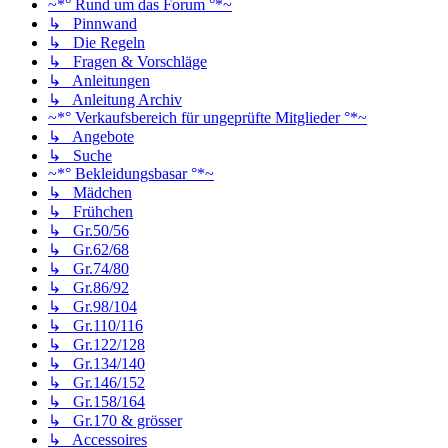
~*° Rund um das Forum °*~
↳ Pinnwand
↳ Die Regeln
↳ Fragen & Vorschläge
↳ Anleitungen
↳ Anleitung Archiv
~*° Verkaufsbereich für ungeprüfte Mitglieder °*~
↳ Angebote
↳ Suche
~*° Bekleidungsbasar °*~
↳ Mädchen
↳ Frühchen
↳ Gr.50/56
↳ Gr.62/68
↳ Gr.74/80
↳ Gr.86/92
↳ Gr.98/104
↳ Gr.110/116
↳ Gr.122/128
↳ Gr.134/140
↳ Gr.146/152
↳ Gr.158/164
↳ Gr.170 & grösser
↳ Accessoires