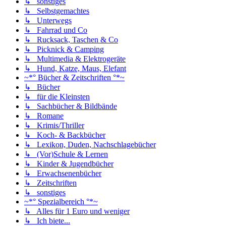
↳ sonstiges
↳ Selbstgemachtes
↳ Unterwegs
↳ Fahrrad und Co
↳ Rucksack, Taschen & Co
↳ Picknick & Camping
↳ Multimedia & Elektrogeräte
↳ Hund, Katze, Maus, Elefant
~*° Bücher & Zeitschriften °*~
↳ Bücher
↳ für die Kleinsten
↳ Sachbücher & Bildbände
↳ Romane
↳ Krimis/Thriller
↳ Koch- & Backbücher
↳ Lexikon, Duden, Nachschlagebücher
↳ (Vor)Schule & Lernen
↳ Kinder & Jugendbücher
↳ Erwachsenenbücher
↳ Zeitschriften
↳ sonstiges
~*° Spezialbereich °*~
↳ Alles für 1 Euro und weniger
↳ Ich biete...