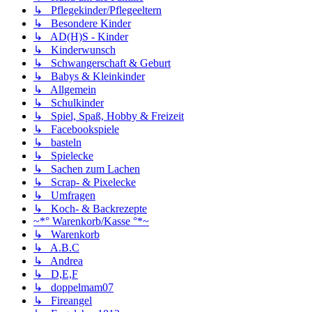
↳ Pflegekinder/Pflegeeltern
↳ Besondere Kinder
↳ AD(H)S - Kinder
↳ Kinderwunsch
↳ Schwangerschaft & Geburt
↳ Babys & Kleinkinder
↳ Allgemein
↳ Schulkinder
↳ Spiel, Spaß, Hobby & Freizeit
↳ Facebookspiele
↳ basteln
↳ Spielecke
↳ Sachen zum Lachen
↳ Scrap- & Pixelecke
↳ Umfragen
↳ Koch- & Backrezepte
~*° Warenkorb/Kasse °*~
↳ Warenkorb
↳ A.B.C
↳ Andrea
↳ D,E,F
↳ doppelmam07
↳ Fireangel