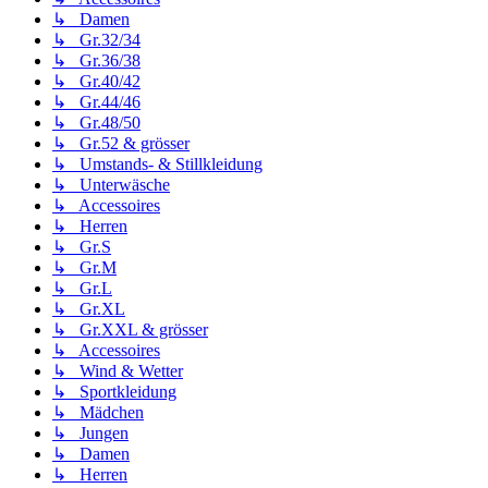
↳ Damen
↳ Gr.32/34
↳ Gr.36/38
↳ Gr.40/42
↳ Gr.44/46
↳ Gr.48/50
↳ Gr.52 & grösser
↳ Umstands- & Stillkleidung
↳ Unterwäsche
↳ Accessoires
↳ Herren
↳ Gr.S
↳ Gr.M
↳ Gr.L
↳ Gr.XL
↳ Gr.XXL & grösser
↳ Accessoires
↳ Wind & Wetter
↳ Sportkleidung
↳ Mädchen
↳ Jungen
↳ Damen
↳ Herren