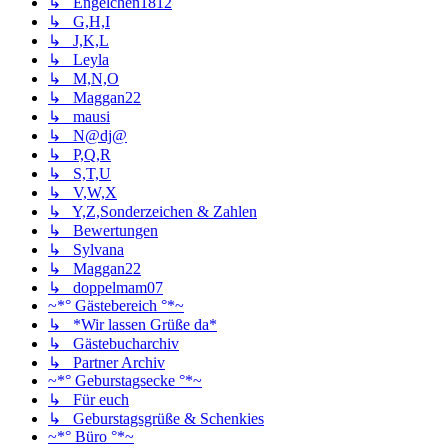
↳ Engelchen1812
↳ G,H,I
↳ J,K,L
↳ Leyla
↳ M,N,O
↳ Maggan22
↳ mausi
↳ N@dj@
↳ P,Q,R
↳ S,T,U
↳ V,W,X
↳ Y,Z,Sonderzeichen & Zahlen
↳ Bewertungen
↳ Sylvana
↳ Maggan22
↳ doppelmam07
~*° Gästebereich °*~
↳ *Wir lassen Grüße da*
↳ Gästebucharchiv
↳ Partner Archiv
~*° Geburstagsecke °*~
↳ Für euch
↳ Geburstagsgrüße & Schenkies
~*° Büro °*~