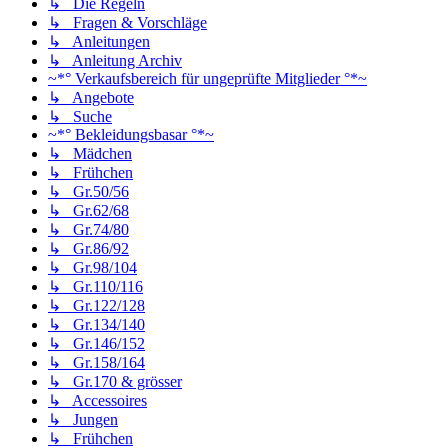
↳ Die Regeln
↳ Fragen & Vorschläge
↳ Anleitungen
↳ Anleitung Archiv
~*° Verkaufsbereich für ungeprüfte Mitglieder °*~
↳ Angebote
↳ Suche
~*° Bekleidungsbasar °*~
↳ Mädchen
↳ Frühchen
↳ Gr.50/56
↳ Gr.62/68
↳ Gr.74/80
↳ Gr.86/92
↳ Gr.98/104
↳ Gr.110/116
↳ Gr.122/128
↳ Gr.134/140
↳ Gr.146/152
↳ Gr.158/164
↳ Gr.170 & grösser
↳ Accessoires
↳ Jungen
↳ Frühchen