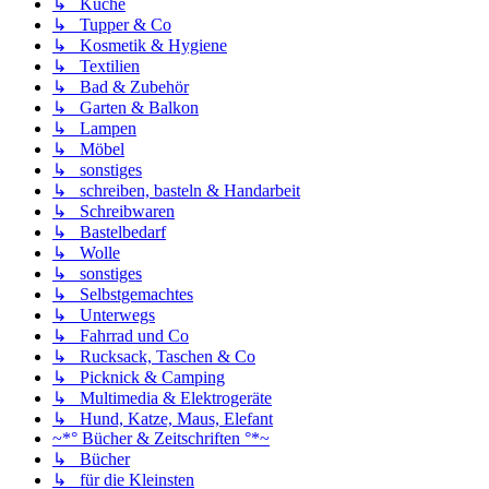
↳ Küche
↳ Tupper & Co
↳ Kosmetik & Hygiene
↳ Textilien
↳ Bad & Zubehör
↳ Garten & Balkon
↳ Lampen
↳ Möbel
↳ sonstiges
↳ schreiben, basteln & Handarbeit
↳ Schreibwaren
↳ Bastelbedarf
↳ Wolle
↳ sonstiges
↳ Selbstgemachtes
↳ Unterwegs
↳ Fahrrad und Co
↳ Rucksack, Taschen & Co
↳ Picknick & Camping
↳ Multimedia & Elektrogeräte
↳ Hund, Katze, Maus, Elefant
~*° Bücher & Zeitschriften °*~
↳ Bücher
↳ für die Kleinsten