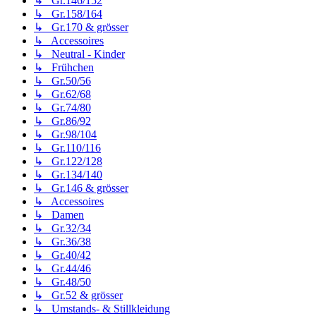
↳ Gr.146/152
↳ Gr.158/164
↳ Gr.170 & grösser
↳ Accessoires
↳ Neutral - Kinder
↳ Frühchen
↳ Gr.50/56
↳ Gr.62/68
↳ Gr.74/80
↳ Gr.86/92
↳ Gr.98/104
↳ Gr.110/116
↳ Gr.122/128
↳ Gr.134/140
↳ Gr.146 & grösser
↳ Accessoires
↳ Damen
↳ Gr.32/34
↳ Gr.36/38
↳ Gr.40/42
↳ Gr.44/46
↳ Gr.48/50
↳ Gr.52 & grösser
↳ Umstands- & Stillkleidung