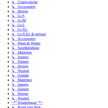
↳ Unterwäsche
↳ Accessoires
↳ Herren
↳ Gr.S
↳ Gr.M
↳ Gr.L
↳ Gr.XL
↳ Gr.XXL & grösser
↳ Accessoires
↳ Wind & Wetter
↳ Sportkleidung
↳ Mädchen
↳ Jungen
↳ Damen
↳ Herren
↳ Neutral
↳ Schuhe
↳ Mädchen
↳ Jungen
↳ Damen
↳ Herren
↳ Neutral
~*° Kinderbasar °*~
↳ Rund ums Bett