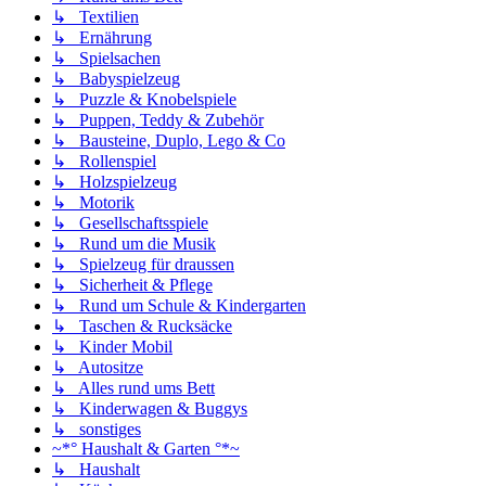
↳ Textilien
↳ Ernährung
↳ Spielsachen
↳ Babyspielzeug
↳ Puzzle & Knobelspiele
↳ Puppen, Teddy & Zubehör
↳ Bausteine, Duplo, Lego & Co
↳ Rollenspiel
↳ Holzspielzeug
↳ Motorik
↳ Gesellschaftsspiele
↳ Rund um die Musik
↳ Spielzeug für draussen
↳ Sicherheit & Pflege
↳ Rund um Schule & Kindergarten
↳ Taschen & Rucksäcke
↳ Kinder Mobil
↳ Autositze
↳ Alles rund ums Bett
↳ Kinderwagen & Buggys
↳ sonstiges
~*° Haushalt & Garten °*~
↳ Haushalt