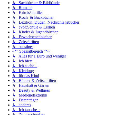
↳ Sachbücher & Bildbände
↳ Romane
↳ Krimis/Thriller
↳ Koch- & Backbücher
↳ Lexikon, Duden, Nachschlagebücher
↳ (Vor)Schule & Lernen
↳ Kinder & Jugendbücher
↳ Erwachsenenbücher
↳ Zeitschriften
↳ sonstiges
~*° Spezialbereich °*~
↳ Alles für 1 Euro und weniger
↳ Ich biete...
↳ Ich suche...
↳ Kleidung
↳ für das Kind
↳ Bücher & Zeitschriften
↳ Haushalt & Garten
↳ Beauty & Wellness
↳ Medienelektronik
↳ Datenträger
↳ anderes
↳ Ich tausche...
↳ Zu verschenken