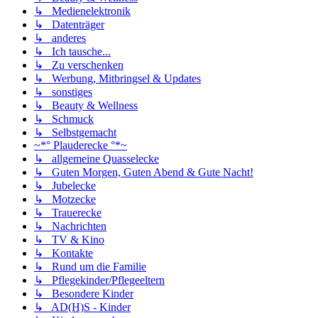
↳ Medienelektronik
↳ Datenträger
↳ anderes
↳ Ich tausche...
↳ Zu verschenken
↳ Werbung, Mitbringsel & Updates
↳ sonstiges
↳ Beauty & Wellness
↳ Schmuck
↳ Selbstgemacht
~*° Plauderecke °*~
↳ allgemeine Quasselecke
↳ Guten Morgen, Guten Abend & Gute Nacht!
↳ Jubelecke
↳ Motzecke
↳ Trauerecke
↳ Nachrichten
↳ TV & Kino
↳ Kontakte
↳ Rund um die Familie
↳ Pflegekinder/Pflegeeltern
↳ Besondere Kinder
↳ AD(H)S - Kinder