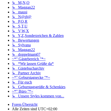
↳ M,N,O
↳ Maggan22
↳ mausi
↳ N@dj@
↳ P,Q,R
↳ S,T,U
↳ V,W,X
↳ Y,Z,Sonderzeichen & Zahlen
↳ Bewertungen
↳ Sylvana
↳ Maggan22
↳ doppelmam07
~*° Gästebereich °*~
↳ *Wir lassen Grüße da*
↳ Gästebucharchiv
↳ Partner Archiv
~*° Geburstagsecke °*~
↳ Für euch
↳ Geburstagsgrüße & Schenkies
~*° Büro °*~
↳ Unsere Styles kommen von...
Foren-Übersicht
Alle Zeiten sind
UTC+02:00