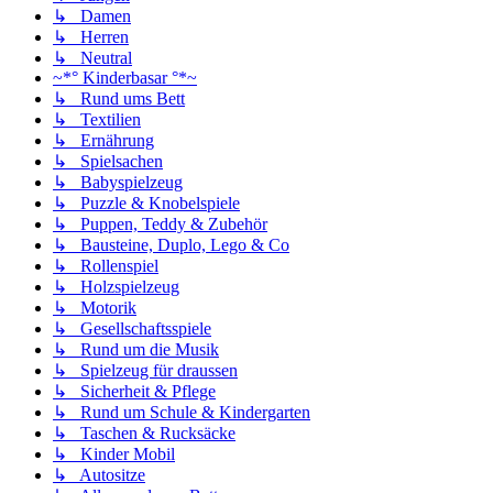
↳ Damen
↳ Herren
↳ Neutral
~*° Kinderbasar °*~
↳ Rund ums Bett
↳ Textilien
↳ Ernährung
↳ Spielsachen
↳ Babyspielzeug
↳ Puzzle & Knobelspiele
↳ Puppen, Teddy & Zubehör
↳ Bausteine, Duplo, Lego & Co
↳ Rollenspiel
↳ Holzspielzeug
↳ Motorik
↳ Gesellschaftsspiele
↳ Rund um die Musik
↳ Spielzeug für draussen
↳ Sicherheit & Pflege
↳ Rund um Schule & Kindergarten
↳ Taschen & Rucksäcke
↳ Kinder Mobil
↳ Autositze