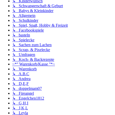
↳ Kinderwunsch
↳ Schwangerschaft & Geburt
↳ Babys & Kleinkinder
↳ Allgemein
↳ Schulkinder
↳ Spiel, Spaß, Hobby & Freizeit
↳ Facebookspiele
↳ basteln
↳ Spielecke
↳ Sachen zum Lachen
↳ Scrap- & Pixelecke
↳ Umfragen
↳ Koch- & Backrezepte
~*° Warenkorb/Kasse °*~
↳ Warenkorb
↳ A.B.C
↳ Andrea
↳ D,E,F
↳ doppelmam07
↳ Fireangel
↳ Engelchen1812
↳ G,H,I
↳ J,K,L
↳ Leyla