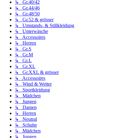
↳ Gr.40/42
↳ Gr.44/46
↳ Gr.48/50
↳ Gr.52 & grösser
↳ Umstands- & Stillkleidung
↳ Unterwäsche
↳ Accessoires
↳ Herren
↳ Gr.S
↳ Gr.M
↳ Gr.L
↳ Gr.XL
↳ Gr.XXL & grösser
↳ Accessoires
↳ Wind & Wetter
↳ Sportkleidung
↳ Mädchen
↳ Jungen
↳ Damen
↳ Herren
↳ Neutral
↳ Schuhe
↳ Mädchen
↳ Jungen