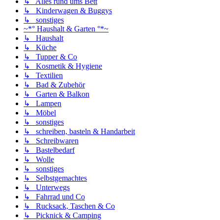
↳ Alles rund ums Bett
↳ Kinderwagen & Buggys
↳ sonstiges
~*° Haushalt & Garten °*~
↳ Haushalt
↳ Küche
↳ Tupper & Co
↳ Kosmetik & Hygiene
↳ Textilien
↳ Bad & Zubehör
↳ Garten & Balkon
↳ Lampen
↳ Möbel
↳ sonstiges
↳ schreiben, basteln & Handarbeit
↳ Schreibwaren
↳ Bastelbedarf
↳ Wolle
↳ sonstiges
↳ Selbstgemachtes
↳ Unterwegs
↳ Fahrrad und Co
↳ Rucksack, Taschen & Co
↳ Picknick & Camping