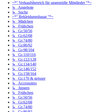
~*° Verkaufsbereich für ungeprüfte Mitglieder °*~
↳ Angebote
↳ Suche
~*° Bekleidungsbasar °*~
↳ Mädchen
↳ Frühchen
↳ Gr.50/56
↳ Gr.62/68
↳ Gr.74/80
↳ Gr.86/92
↳ Gr.98/104
↳ Gr.110/116
↳ Gr.122/128
↳ Gr.134/140
↳ Gr.146/152
↳ Gr.158/164
↳ Gr.170 & grösser
↳ Accessoires
↳ Jungen
↳ Frühchen
↳ Gr.50/56
↳ Gr.62/68
↳ Gr.74/80
↳ Gr.86/92