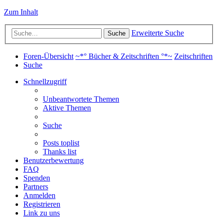
Zum Inhalt
Erweiterte Suche
Suche
Foren-Übersicht
~*° Bücher & Zeitschriften °*~
Zeitschriften
Suche
Schnellzugriff
Unbeantwortete Themen
Aktive Themen
Suche
Posts toplist
Thanks list
Benutzerbewertung
FAQ
Spenden
Partners
Anmelden
Registrieren
Link zu uns