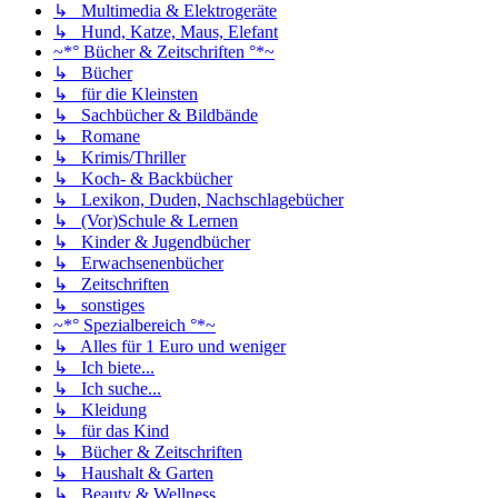
↳ Multimedia & Elektrogeräte
↳ Hund, Katze, Maus, Elefant
~*° Bücher & Zeitschriften °*~
↳ Bücher
↳ für die Kleinsten
↳ Sachbücher & Bildbände
↳ Romane
↳ Krimis/Thriller
↳ Koch- & Backbücher
↳ Lexikon, Duden, Nachschlagebücher
↳ (Vor)Schule & Lernen
↳ Kinder & Jugendbücher
↳ Erwachsenenbücher
↳ Zeitschriften
↳ sonstiges
~*° Spezialbereich °*~
↳ Alles für 1 Euro und weniger
↳ Ich biete...
↳ Ich suche...
↳ Kleidung
↳ für das Kind
↳ Bücher & Zeitschriften
↳ Haushalt & Garten
↳ Beauty & Wellness