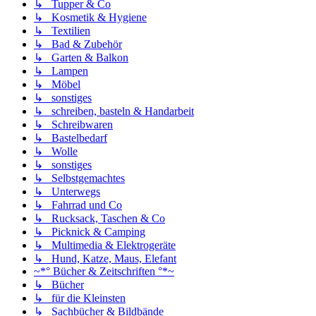
↳ Tupper & Co
↳ Kosmetik & Hygiene
↳ Textilien
↳ Bad & Zubehör
↳ Garten & Balkon
↳ Lampen
↳ Möbel
↳ sonstiges
↳ schreiben, basteln & Handarbeit
↳ Schreibwaren
↳ Bastelbedarf
↳ Wolle
↳ sonstiges
↳ Selbstgemachtes
↳ Unterwegs
↳ Fahrrad und Co
↳ Rucksack, Taschen & Co
↳ Picknick & Camping
↳ Multimedia & Elektrogeräte
↳ Hund, Katze, Maus, Elefant
~*° Bücher & Zeitschriften °*~
↳ Bücher
↳ für die Kleinsten
↳ Sachbücher & Bildbände