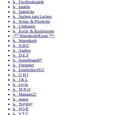
↳ Facebookspiele
↳ basteln
↳ Spielecke
↳ Sachen zum Lachen
↳ Scrap- & Pixelecke
↳ Umfragen
↳ Koch- & Backrezepte
~*° Warenkorb/Kasse °*~
↳ Warenkorb
↳ A.B.C
↳ Andrea
↳ D,E,F
↳ doppelmam07
↳ Fireangel
↳ Engelchen1812
↳ G,H,I
↳ J,K,L
↳ Leyla
↳ M,N,O
↳ Maggan22
↳ mausi
↳ N@dj@
↳ P,Q,R
↳ S,T,U