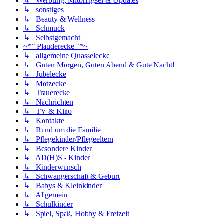
↳ Werbung, Mitbringsel & Updates
↳ sonstiges
↳ Beauty & Wellness
↳ Schmuck
↳ Selbstgemacht
~*° Plauderecke °*~
↳ allgemeine Quasselecke
↳ Guten Morgen, Guten Abend & Gute Nacht!
↳ Jubelecke
↳ Motzecke
↳ Trauerecke
↳ Nachrichten
↳ TV & Kino
↳ Kontakte
↳ Rund um die Familie
↳ Pflegekinder/Pflegeeltern
↳ Besondere Kinder
↳ AD(H)S - Kinder
↳ Kinderwunsch
↳ Schwangerschaft & Geburt
↳ Babys & Kleinkinder
↳ Allgemein
↳ Schulkinder
↳ Spiel, Spaß, Hobby & Freizeit