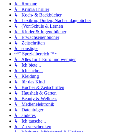
↳ Romane
↳ Krimis/Thriller
↳ Koch- & Backbücher
↳ Lexikon, Duden, Nachschlagebücher
↳ (Vor)Schule & Lernen
↳ Kinder & Jugendbücher
↳ Erwachsenenbücher
↳ Zeitschriften
↳ sonstiges
~*° Spezialbereich °*~
↳ Alles für 1 Euro und weniger
↳ Ich biete...
↳ Ich suche...
↳ Kleidung
↳ für das Kind
↳ Bücher & Zeitschriften
↳ Haushalt & Garten
↳ Beauty & Wellness
↳ Medienelektronik
↳ Datenträger
↳ anderes
↳ Ich tausche...
↳ Zu verschenken