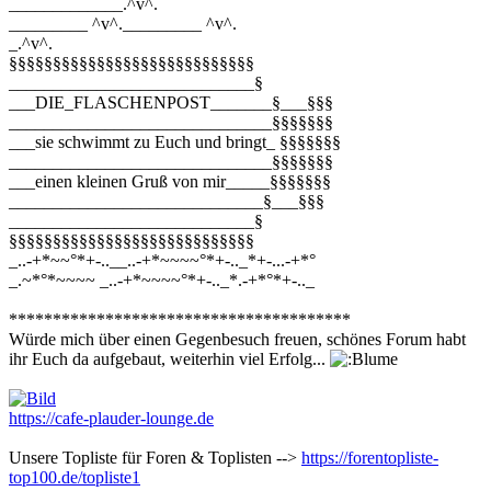
_____________.^v^.
_________ ^v^._________ ^v^.
_.^v^.
§§§§§§§§§§§§§§§§§§§§§§§§§§§§
____________________________§
___DIE_FLASCHENPOST_______§___§§§
______________________________§§§§§§§
___sie schwimmt zu Euch und bringt_ §§§§§§§
______________________________§§§§§§§
___einen kleinen Gruß von mir_____§§§§§§§
_____________________________§___§§§
____________________________§
§§§§§§§§§§§§§§§§§§§§§§§§§§§§
_..-+*~~°*+-..__..-+*~~~~°*+-.._*+-...-+*°
_.~*°*~~~~ _..-+*~~~~°*+-.._*.-+*°*+-.._
***************************************
Würde mich über einen Gegenbesuch freuen, schönes Forum habt
ihr Euch da aufgebaut, weiterhin viel Erfolg...
https://cafe-plauder-lounge.de
Unsere Topliste für Foren & Toplisten -->
https://forentopliste-
top100.de/topliste1