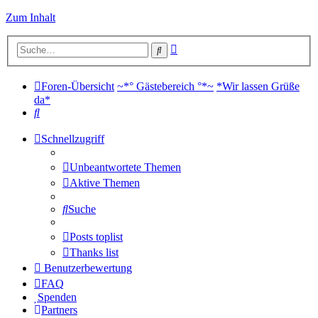
Zum Inhalt
Erweiterte
Suche
Suche
Foren-Übersicht
~*° Gästebereich °*~
*Wir lassen Grüße
da*
Suche
Schnellzugriff
Unbeantwortete Themen
Aktive Themen
Suche
Posts toplist
Thanks list
Benutzerbewertung
FAQ
Spenden
Partners