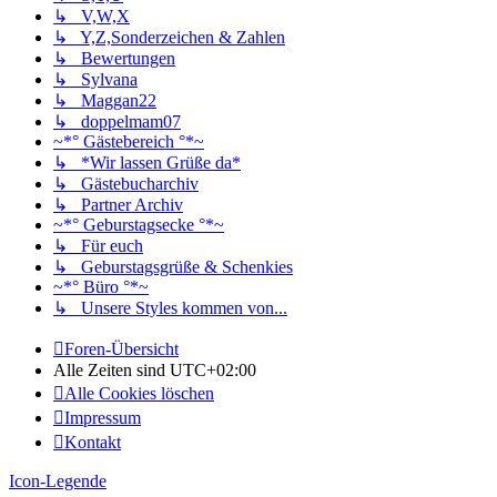
↳ V,W,X
↳ Y,Z,Sonderzeichen & Zahlen
↳ Bewertungen
↳ Sylvana
↳ Maggan22
↳ doppelmam07
~*° Gästebereich °*~
↳ *Wir lassen Grüße da*
↳ Gästebucharchiv
↳ Partner Archiv
~*° Geburstagsecke °*~
↳ Für euch
↳ Geburstagsgrüße & Schenkies
~*° Büro °*~
↳ Unsere Styles kommen von...
Foren-Übersicht
Alle Zeiten sind
UTC+02:00
Alle Cookies löschen
Impressum
Kontakt
Icon-Legende