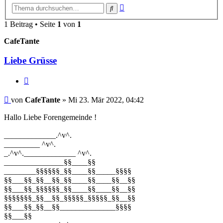
Erweiterte
Suche
Suche
1 Beitrag • Seite
1
von
1
CafeTante
Liebe Grüsse
Zitieren
Beitrag
von
CafeTante
»
Mi 23. Mär 2022, 04:42
Hallo Liebe Forengemeinde !
_____________.^v^.
_________ ^v^.
_.^v^._____________ ^v^.
_______________§§____§§
________§§§§§§_§§____§§_____§§§§
§§___§§_§§__§§_§§____§§____§§__§§
§§___§§_§§§§§§_§§____§§____§§__§§
§§§§§§§_§§__§§_§§§§§_§§§§§_§§__§§
§§___§§_§§__§§______________§§§§
§§___§§