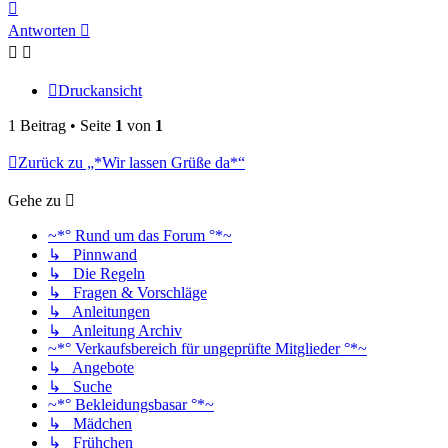
Nach
oben
Antworten
Druckansicht
1 Beitrag • Seite
1
von
1
Zurück zu „*Wir lassen Grüße da*“
Gehe zu
~*° Rund um das Forum °*~
↳ Pinnwand
↳ Die Regeln
↳ Fragen & Vorschläge
↳ Anleitungen
↳ Anleitung Archiv
~*° Verkaufsbereich für ungeprüfte Mitglieder °*~
↳ Angebote
↳ Suche
~*° Bekleidungsbasar °*~
↳ Mädchen
↳ Frühchen