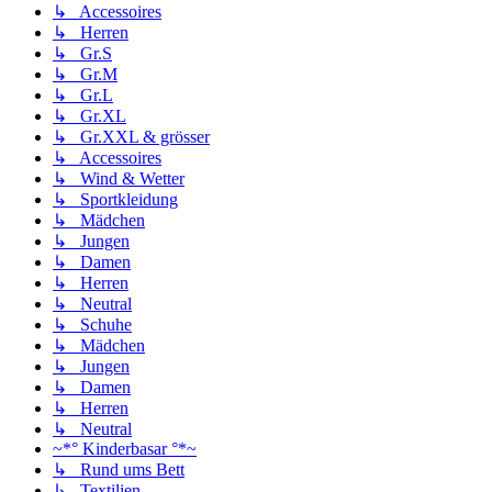
↳ Accessoires
↳ Herren
↳ Gr.S
↳ Gr.M
↳ Gr.L
↳ Gr.XL
↳ Gr.XXL & grösser
↳ Accessoires
↳ Wind & Wetter
↳ Sportkleidung
↳ Mädchen
↳ Jungen
↳ Damen
↳ Herren
↳ Neutral
↳ Schuhe
↳ Mädchen
↳ Jungen
↳ Damen
↳ Herren
↳ Neutral
~*° Kinderbasar °*~
↳ Rund ums Bett
↳ Textilien