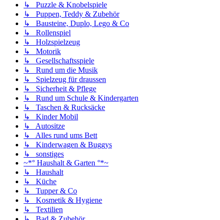
↳ Puzzle & Knobelspiele
↳ Puppen, Teddy & Zubehör
↳ Bausteine, Duplo, Lego & Co
↳ Rollenspiel
↳ Holzspielzeug
↳ Motorik
↳ Gesellschaftsspiele
↳ Rund um die Musik
↳ Spielzeug für draussen
↳ Sicherheit & Pflege
↳ Rund um Schule & Kindergarten
↳ Taschen & Rucksäcke
↳ Kinder Mobil
↳ Autositze
↳ Alles rund ums Bett
↳ Kinderwagen & Buggys
↳ sonstiges
~*° Haushalt & Garten °*~
↳ Haushalt
↳ Küche
↳ Tupper & Co
↳ Kosmetik & Hygiene
↳ Textilien
↳ Bad & Zubehör