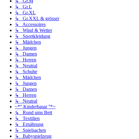
↳ Gr.M
↳ Gr.L
↳ Gr.XL
↳ Gr.XXL & grösser
↳ Accessoires
↳ Wind & Wetter
↳ Sportkleidung
↳ Mädchen
↳ Jungen
↳ Damen
↳ Herren
↳ Neutral
↳ Schuhe
↳ Mädchen
↳ Jungen
↳ Damen
↳ Herren
↳ Neutral
~*° Kinderbasar °*~
↳ Rund ums Bett
↳ Textilien
↳ Ernährung
↳ Spielsachen
↳ Babyspielzeug