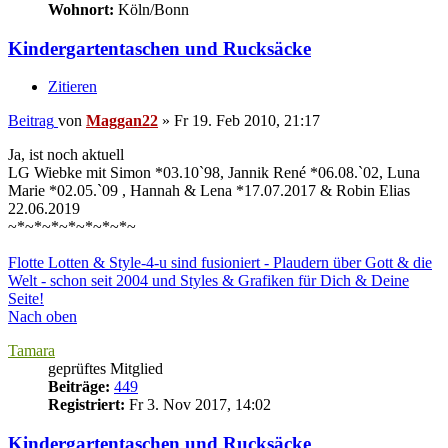
Wohnort:
Köln/Bonn
Kindergartentaschen und Rucksäcke
Zitieren
Beitrag
von
Maggan22
»
Fr 19. Feb 2010, 21:17
Ja, ist noch aktuell
LG Wiebke mit Simon *03.10`98, Jannik René *06.08.`02, Luna
Marie *02.05.`09 , Hannah & Lena *17.07.2017 & Robin Elias
22.06.2019
~*~*~*~*~*~*~*~
Flotte Lotten & Style-4-u sind fusioniert - Plaudern über Gott & die
Welt - schon seit 2004 und Styles & Grafiken für Dich & Deine
Seite!
Nach oben
Tamara
geprüftes Mitglied
Beiträge:
449
Registriert:
Fr 3. Nov 2017, 14:02
Kindergartentaschen und Rucksäcke