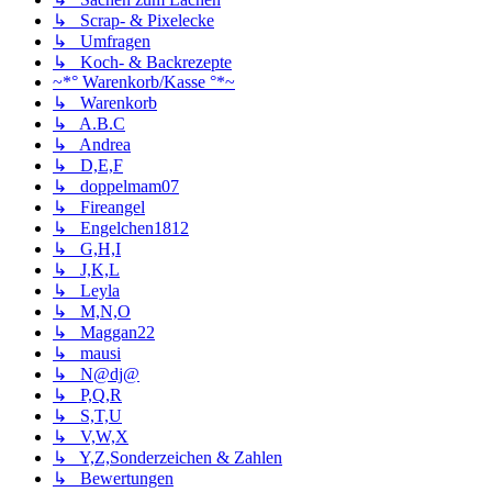
↳ Scrap- & Pixelecke
↳ Umfragen
↳ Koch- & Backrezepte
~*° Warenkorb/Kasse °*~
↳ Warenkorb
↳ A.B.C
↳ Andrea
↳ D,E,F
↳ doppelmam07
↳ Fireangel
↳ Engelchen1812
↳ G,H,I
↳ J,K,L
↳ Leyla
↳ M,N,O
↳ Maggan22
↳ mausi
↳ N@dj@
↳ P,Q,R
↳ S,T,U
↳ V,W,X
↳ Y,Z,Sonderzeichen & Zahlen
↳ Bewertungen