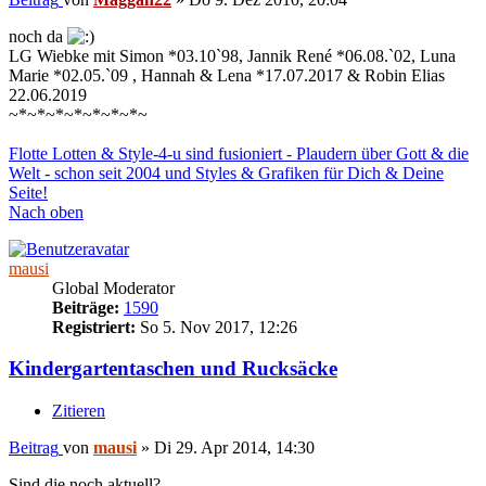
noch da
LG Wiebke mit Simon *03.10`98, Jannik René *06.08.`02, Luna
Marie *02.05.`09 , Hannah & Lena *17.07.2017 & Robin Elias
22.06.2019
~*~*~*~*~*~*~*~
Flotte Lotten & Style-4-u sind fusioniert - Plaudern über Gott & die
Welt - schon seit 2004 und Styles & Grafiken für Dich & Deine
Seite!
Nach oben
mausi
Global Moderator
Beiträge:
1590
Registriert:
So 5. Nov 2017, 12:26
Kindergartentaschen und Rucksäcke
Zitieren
Beitrag
von
mausi
»
Di 29. Apr 2014, 14:30
Sind die noch aktuell?