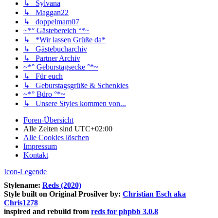
↳ Sylvana
↳ Maggan22
↳ doppelmam07
~*° Gästebereich °*~
↳ *Wir lassen Grüße da*
↳ Gästebucharchiv
↳ Partner Archiv
~*° Geburstagsecke °*~
↳ Für euch
↳ Geburstagsgrüße & Schenkies
~*° Büro °*~
↳ Unsere Styles kommen von...
Foren-Übersicht
Alle Zeiten sind
UTC+02:00
Alle Cookies löschen
Impressum
Kontakt
Icon-Legende
Stylename:
Reds (2020)
Style built on Original Prosilver by:
Christian Esch aka
Chris1278
inspired and rebuild from
reds for phpbb 3.0.8