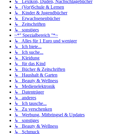
↳ Lexikon, Duden, Nachschlagebücher
↳ (Vor)Schule & Lernen
↳ Kinder & Jugendbücher
↳ Erwachsenenbücher
↳ Zeitschriften
↳ sonstiges
~*° Spezialbereich °*~
↳ Alles für 1 Euro und weniger
↳ Ich biete...
↳ Ich suche...
↳ Kleidung
↳ für das Kind
↳ Bücher & Zeitschriften
↳ Haushalt & Garten
↳ Beauty & Wellness
↳ Medienelektronik
↳ Datenträger
↳ anderes
↳ Ich tausche...
↳ Zu verschenken
↳ Werbung, Mitbringsel & Updates
↳ sonstiges
↳ Beauty & Wellness
↳ Schmuck