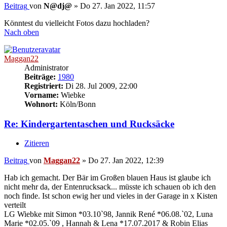
Beitrag
von
N@dj@
»
Do 27. Jan 2022, 11:57
Könntest du vielleicht Fotos dazu hochladen?
Nach oben
Maggan22
Administrator
Beiträge:
1980
Registriert:
Di 28. Jul 2009, 22:00
Vorname:
Wiebke
Wohnort:
Köln/Bonn
Re: Kindergartentaschen und Rucksäcke
Zitieren
Beitrag
von
Maggan22
»
Do 27. Jan 2022, 12:39
Hab ich gemacht. Der Bär im Großen blauen Haus ist glaube ich
nicht mehr da, der Entenrucksack... müsste ich schauen ob ich den
noch finde. Ist schon ewig her und vieles in der Garage in x Kisten
verteilt
LG Wiebke mit Simon *03.10`98, Jannik René *06.08.`02, Luna
Marie *02.05.`09 , Hannah & Lena *17.07.2017 & Robin Elias