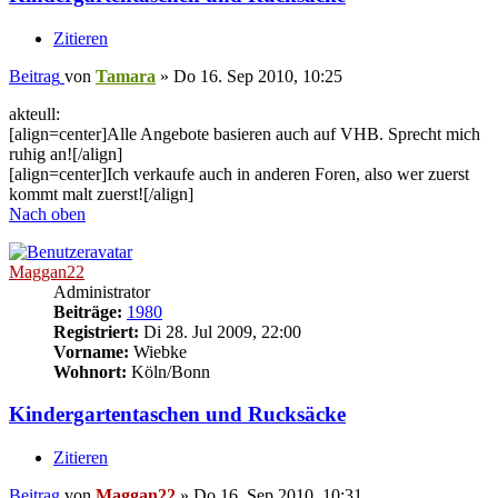
Zitieren
Beitrag
von
Tamara
»
Do 16. Sep 2010, 10:25
akteull:
[align=center]Alle Angebote basieren auch auf VHB. Sprecht mich
ruhig an![/align]
[align=center]Ich verkaufe auch in anderen Foren, also wer zuerst
kommt malt zuerst![/align]
Nach oben
Maggan22
Administrator
Beiträge:
1980
Registriert:
Di 28. Jul 2009, 22:00
Vorname:
Wiebke
Wohnort:
Köln/Bonn
Kindergartentaschen und Rucksäcke
Zitieren
Beitrag
von
Maggan22
»
Do 16. Sep 2010, 10:31