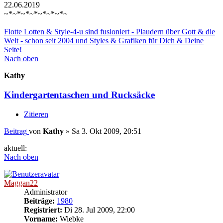
22.06.2019
~*~*~*~*~*~*~*~
Flotte Lotten & Style-4-u sind fusioniert - Plaudern über Gott & die
Welt - schon seit 2004 und Styles & Grafiken für Dich & Deine
Seite!
Nach oben
Kathy
Kindergartentaschen und Rucksäcke
Zitieren
Beitrag
von
Kathy
»
Sa 3. Okt 2009, 20:51
aktuell:
Nach oben
Maggan22
Administrator
Beiträge:
1980
Registriert:
Di 28. Jul 2009, 22:00
Vorname:
Wiebke