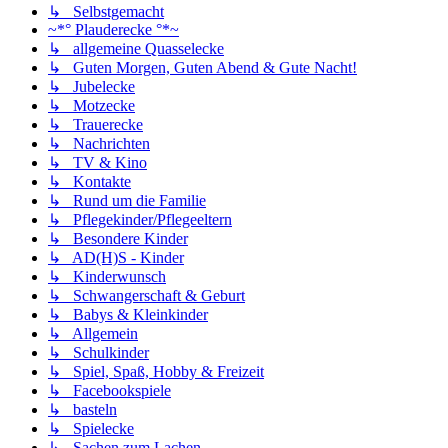
↳ Selbstgemacht
~*° Plauderecke °*~
↳ allgemeine Quasselecke
↳ Guten Morgen, Guten Abend & Gute Nacht!
↳ Jubelecke
↳ Motzecke
↳ Trauerecke
↳ Nachrichten
↳ TV & Kino
↳ Kontakte
↳ Rund um die Familie
↳ Pflegekinder/Pflegeeltern
↳ Besondere Kinder
↳ AD(H)S - Kinder
↳ Kinderwunsch
↳ Schwangerschaft & Geburt
↳ Babys & Kleinkinder
↳ Allgemein
↳ Schulkinder
↳ Spiel, Spaß, Hobby & Freizeit
↳ Facebookspiele
↳ basteln
↳ Spielecke
↳ Sachen zum Lachen