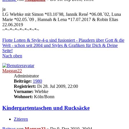
ja
LG Wiebke mit Simon *03.10`98, Jannik René *06.08.`02, Luna
Marie *02.05.`09 , Hannah & Lena *17.07.2017 & Robin Elias
22.06.2019
~*~*~*~*~*~*~*~
Flotte Lotten & Style-4-u sind fusioniert - Plaudern über Gott & die
Welt - schon seit 2004 und Styles & Grafiken für Dich & Deine
Seite!
Nach oben
Maggan22
Administrator
Beiträge:
1980
Registriert:
Di 28. Jul 2009, 22:00
Vorname:
Wiebke
Wohnort:
Köln/Bonn
Kindergartentaschen und Rucksäcke
Zitieren
Beitrag
von
Maggan22
»
Do 9. Dez 2010, 20:04